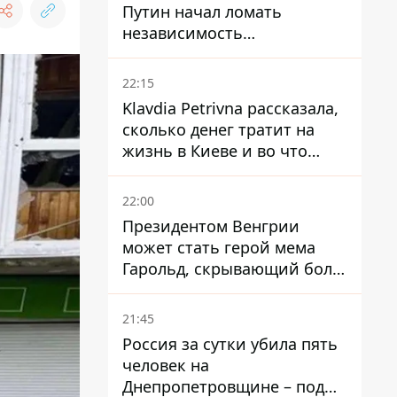
Путин начал ломать
независимость
собственного Центробанка,
заставив снизить базовую
22:15
ставку
Klavdia Petrivna рассказала,
сколько денег тратит на
жизнь в Киеве и во что
вкладывает миллионы
22:00
Президентом Венгрии
может стать герой мема
Гарольд, скрывающий боль
– он возглавил народное
голосование
21:45
Россия за сутки убила пять
человек на
Днепропетровщине – под