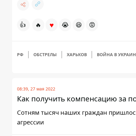
♥
👍
🔥
😭
😆
😡
РФ
ОБСТРЕЛЫ
ХАРЬКОВ
ВОЙНА В УКРАИН
08:39, 27 мая 2022
Как получить компенсацию за п
Сотням тысяч наших граждан пришлось
агрессии