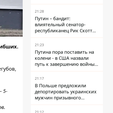
ударами оказались пять
районов области
21:28
Путин – бандит:
влиятельный сенатор-
республиканец Рик Скотт
призвал Конгресс привлечь
РФ к ответственности за
21:23
гибших
.
войну в Украине
Путина пора поставить на
колени - в США назвали
путь к завершению войны -
губов,
National Security Journal
21:17
В Польше предложили
 5-
депортировать украинских
мужчин призывного
возраста - кого это может
ов.
затронуть
21:12