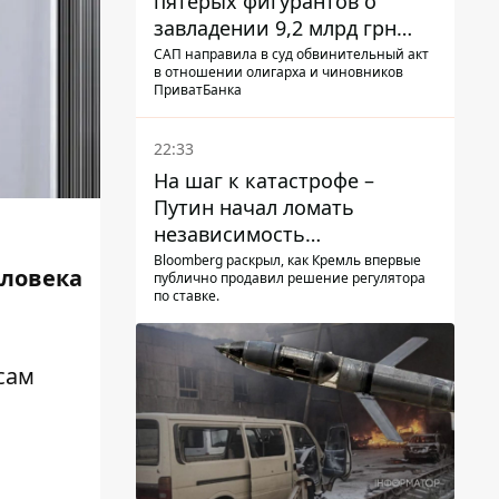
пятерых фигурантов о
завладении 9,2 млрд грн
ПриватБанка направили в
САП направила в суд обвинительный акт
в отношении олигарха и чиновников
суд
ПриватБанка
22:33
На шаг к катастрофе –
Путин начал ломать
независимость
собственного Центробанка,
Bloomberg раскрыл, как Кремль впервые
еловека
публично продавил решение регулятора
заставив снизить базовую
по ставке.
ставку
сам