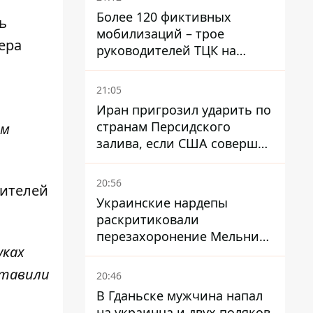
Более 120 фиктивных
ь
мобилизаций – трое
ера
руководителей ТЦК на
Волыни и Буковине
получили подозрения за
21:05
фейковые отчеты
Иран пригрозил ударить по
странам Персидского
ым
залива, если США совершат
хотя бы одну атаку - Reuters
20:56
жителей
Украинские нардепы
раскритиковали
перезахоронение Мельника
уках
из-за риска
дипломатической изоляции
ставили
20:46
В Гданьске мужчина напал
на украинца и двух поляков