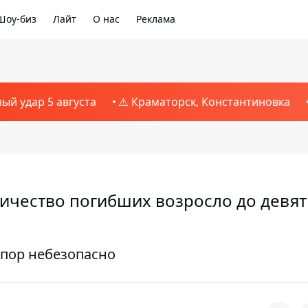
Шоу-биз
Лайт
О нас
Реклама
ный удар 5 августа
⚠️ Краматорск, Константиновка
личество погибших возросло до девят
 пор небезопасно