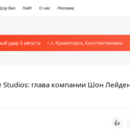
Шоу-биз
Лайт
О нас
Реклама
9
ный удар 5 августа
⚠️ Краматорск, Константиновка
de Studios: глава компании Шон Лейде
👍