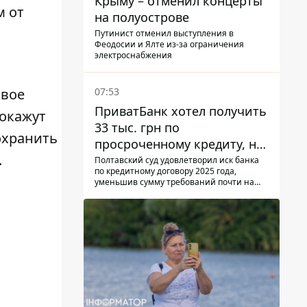
Крыму – отменил концерты
м от
на полуострове
Путинист отменил выступления в
Феодосии и Ялте из-за ограничения
электроснабжения
07:53
овое
ПриватБанк хотел получить
покажут
33 тыс. грн по
охранить
просроченному кредиту, но
.
суд взыскал с должницы
Полтавский суд удовлетворил иск банка
по кредитному договору 2025 года,
только 22 тыс. грн
уменьшив сумму требований почти на
треть