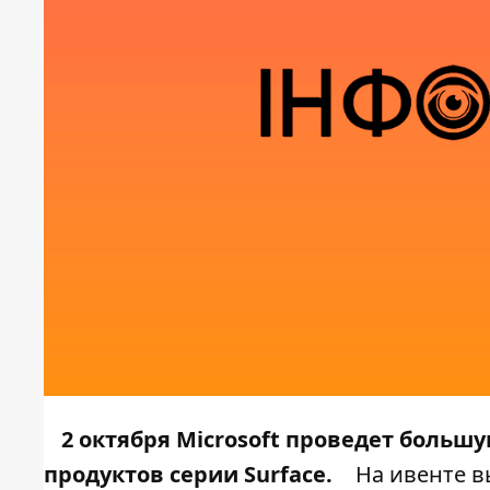
2 октября Microsoft проведет больш
продуктов серии Surface.
На ивенте в