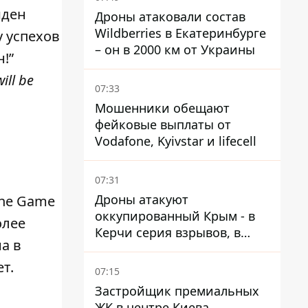
йден
Дроны атаковали состав
Wildberries в Екатеринбурге
у успехов
– он в 2000 км от Украины
!”
ill be
07:33
Мошенники обещают
фейковые выплаты от
Vodafone, Kyivstar и lifecell
07:31
Дроны атакуют
The Game
оккупированный Крым - в
олее
Керчи серия взрывов, в
а в
Феодосии пожар
т.
07:15
Застройщик премиальных
ЖК в центре Киева