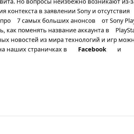
вита. Но вопросы неизбежно возникают из-з
ия контекста в заявлении Sony и отсутствия
 про
7 самых больших анонсов
от Sony Pla
ись, как поменять название аккаунта в
PlaySt
ых новостей из мира технологий и игр можн
 на наших страничках в
Facebook
и