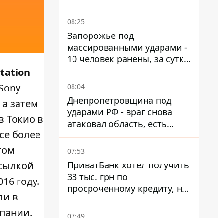
общественного транспорта
08:25
Запорожье под
массированными ударами -
10 человек ранены, за сутки
тысячи атак
tation
Sony
08:04
Днепропетровщина под
 а затем
ударами РФ - враг снова
в Токио в
атаковал область, есть
се более
разрушения и пожары
том
07:53
ПриватБанк хотел получить
сылкой
33 тыс. грн по
16 году.
просроченному кредиту, но
ли в
суд взыскал с должницы
только 22 тыс. грн
мпании.
07:49