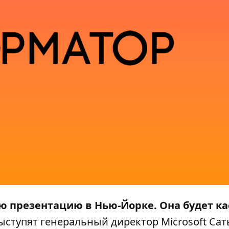
ую презентацию в Нью-Йорке. Она будет ка
ыступят генеральный директор Microsoft Сат