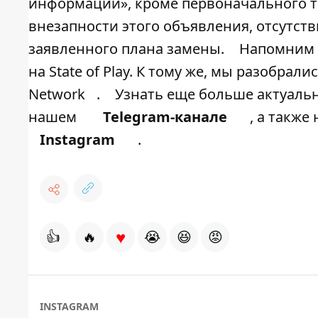
информации», кроме первоначального т
внезапности этого объявления, отсутств
заявленного плана замены.
Напомним
на State of Play. К тому же, мы разобрал
Network
.
Узнать еще больше актуальн
нашем
Telegram-канале
, а также
Instagram
.
♥
👍
🔥
😭
😆
😡
INSTAGRAM