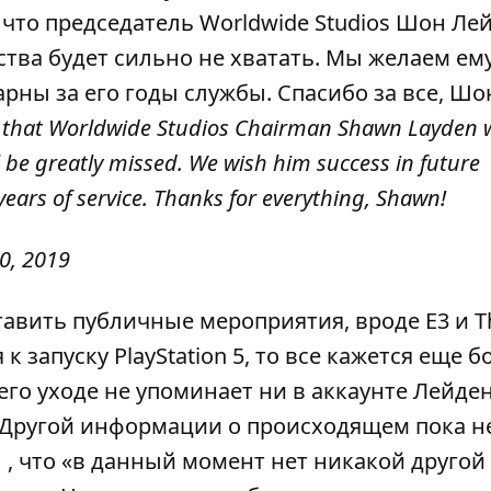
что председатель Worldwide Studios Шон Ле
ства будет сильно не хватать. Мы желаем ем
рны за его годы службы. Спасибо за все, Шон
e that Worldwide Studios Chairman Shawn Layden w
ll be greatly missed. We wish him success in future
years of service. Thanks for everything, Shawn!
0, 2019
тавить публичные мероприятия, вроде E3 и 
я к запуску
PlayStation 5
, то все кажется еще б
его уходе не упоминает ни в аккаунте Лейден
Другой информации о происходящем пока не
, что «в данный момент нет никакой другой