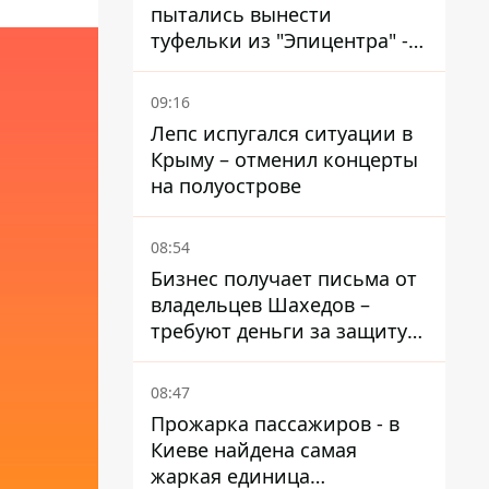
пытались вынести
туфельки из "Эпицентра" -
суд вынес приговор
09:16
Лепс испугался ситуации в
Крыму – отменил концерты
на полуострове
08:54
Бизнес получает письма от
владельцев Шахедов –
требуют деньги за защиту
от атак
08:47
Прожарка пассажиров - в
Киеве найдена самая
жаркая единица