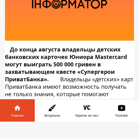
До конца августа владельцы детских
банковских карточек Юниора Mastercard
могут выиграть 500 000 гривен в
захватывающем квесте «Супергерои
ПриватБанка».
Владельцы «детских» карт
ПриватБанка имеют возможность получать
не только знания, которые помогают
уверенно чувствовать себя в мире финансов,
но и возможность испытать себя в различных
конкурсах, соревнованиях и получать
Главная
Актуально
Україна на часі
Youtube
замечательные призы. Доброй традицией
Информатор в
стало проведение масштабных летних
Скачать
телефоне
👉
квестов. В этом году, зарегистрировавшись в