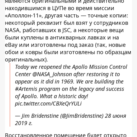
являются оригинальными и действительно
находившимся в ЦУПе во время миссии
«Аполлон-11», другая часть — точные копии:
некоторый реквизит был взят у сотрудников
NASA, работавших в JSC, а некоторые вещи
были куплены в антикварных лавках и на
eBay или изготовлены под заказ (так, новые
обои и ковры были изготовлены по образцам
оригинальных).
Today we reopened the Apollo Mission Control
Center
@NASA_Johnson
after restoring it to
appear as it did in 1969. We are building the
#Artemis
program on the legacy and success
of Apollo. What a historic day!
pic.twitter.com/CBXeQrYULi
— Jim Bridenstine (@JimBridenstine)
28 июня
2019 г.
Восстановленное помещение будет открыто