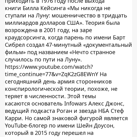
приходить в 1976 году после выхода
книги Билла Кейсинга «Мы никогда не
ступали на Луну: мошенничество в тридцать
миллиардов долларов США». Теория была
возрождена в 2001 году, на заре
краудсорсинга, когда парень по имени Барт
Сибрел создал 47-минутный «документальный
фильм» под названием «Нечто странное
случилось по пути на Луну».
https://www.youtube.com/watch?
time_continue=77&v=ZqK2zG8EWnY На
сегодняшний день армия сторонников
конспирологической теории, похоже, не
теряет в численности. Этой темы
касаются основатель Infowars Алекс Джонс,
ведущий подкаста Роган и звезда НБА Стеф
Карри. Но самой знаковой фигурой является
YouTube-блогер по имени Шейн Доусон,
который в 2015 году перешел на