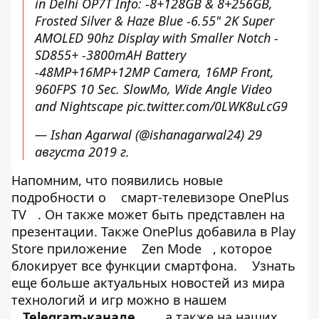
in Delhi OP7T Info: -8+128GB & 8+256GB,
Frosted Silver & Haze Blue -6.55" 2K Super
AMOLED 90hz Display with Smaller Notch -
SD855+ -3800mAH Battery
-48MP+16MP+12MP Camera, 16MP Front,
960FPS 10 Sec. SlowMo, Wide Angle Video
and Nightscape
pic.twitter.com/0LWK8uLcG9
— Ishan Agarwal (@ishanagarwal24)
29
августа 2019 г.
Напомним, что появились новые
подробности о
смарт-телевизоре OnePlus
TV
. Он также может быть представлен на
презентации. Также OnePlus добавила в Play
Store приложение
Zen Mode
, которое
блокирует все функции смартфона.
Узнать
еще больше актуальных новостей из мира
технологий и игр можно в нашем
Telegram-канале
, а также на наших