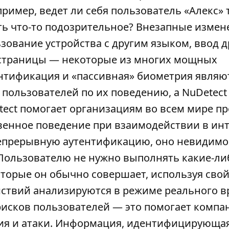
имер, ведет ли себя пользователь «Алекс» т
сть что-то подозрительное? Внезапные измен
зование устройства с другим языком, ввод д
 страницы — некоторые из многих мощных
ентификация и «пассивная» биометрия являю
пользователей по их поведению, а NuDetect
tect помогает организациям во всем мире п
твенное поведение при взаимодействии в инт
епрерывную аутентификацию, оно невидимо
 Пользователю не нужно выполнять какие-ли
торые он обычно совершает, используя свой
ствий анализируются в режиме реального в
рисков пользователей — это помогает компа
ия и атаки. Информация, идентифицирующа