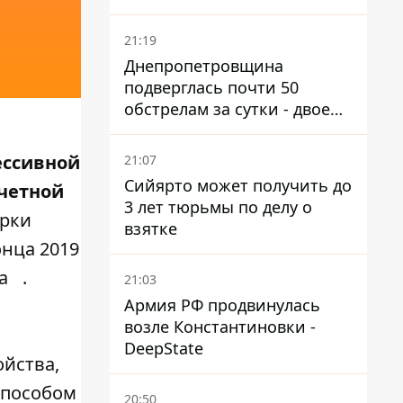
21:19
Днепропетровщина
подверглась почти 50
обстрелам за сутки - двое
погибших, шесть
пострадавших
ессивной
21:07
Сийярто может получить до
учетной
3 лет тюрьмы по делу о
ерки
взятке
онца 2019
а
.
21:03
Армия РФ продвинулась
возле Константиновки -
DeepState
ойства,
способом
20:50