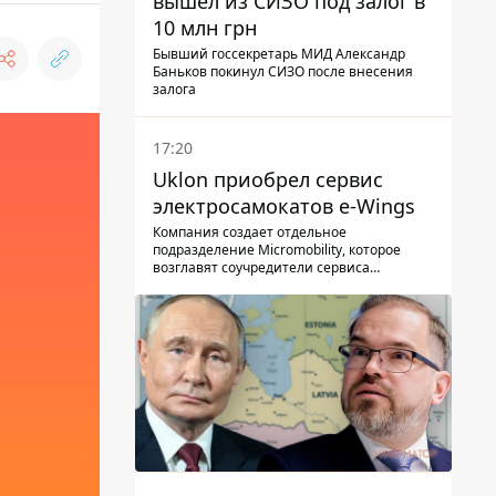
вышел из СИЗО под залог в
10 млн грн
Бывший госсекретарь МИД Александр
Баньков покинул СИЗО после внесения
залога
17:20
Uklon приобрел сервис
электросамокатов e-Wings
Компания создает отдельное
подразделение Micromobility, которое
возглавят соучредители сервиса
самокатов.