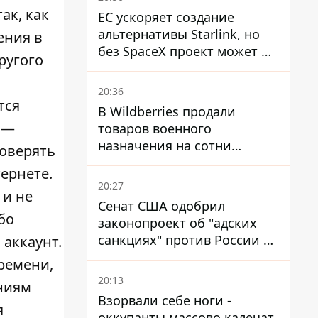
ак, как
ЕС ускоряет создание
альтернативы Starlink, но
ения в
без SpaceX проект может не
ругого
обойтись
20:36
тся
В Wildberries продали
 —
товаров военного
назначения на сотни
роверять
миллионов, но удары ВСУ
ернете.
изменили ситуацию
20:27
 и не
Сенат США одобрил
бо
законопроект об "адских
санкциях" против России и
 аккаунт.
Ирана
ремени,
20:13
ниям
Взорвали себе ноги -
я
оккупанты массово калечат