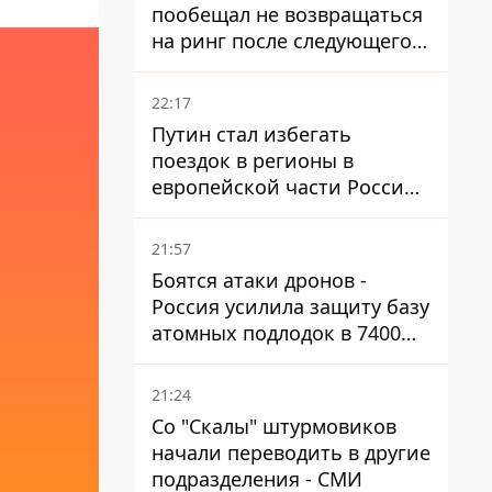
пообещал не возвращаться
на ринг после следующего
боя
22:17
Путин стал избегать
поездок в регионы в
европейской части России,
куда регулярно долетают
дроны
21:57
Боятся атаки дронов -
Россия усилила защиту базу
атомных подлодок в 7400
км от Украины
21:24
Со "Скалы" штурмовиков
начали переводить в другие
подразделения - СМИ