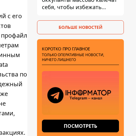
себя, чтобы избежать
штурмов - ГУР
й с его
ктов
БОЛЬШЕ НОВОСТЕЙ
т профайл
метрам
КОРОТКО ПРО ГЛАВНОЕ
линным
ТОЛЬКО ОПЕРАТИВНЫЕ НОВОСТИ,
НИЧЕГО ЛИШНЕГО
ata
льства по
адежный
кже
не
тами,
ПОСМОТРЕТЬ
закциях.