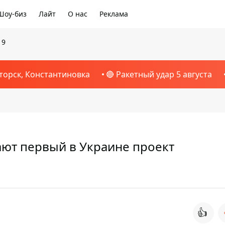
Шоу-биз
Лайт
О нас
Реклама
19
торск, Константиновка
🔴 Ракетный удар 5 августа
ают первый в Украине проект
👍