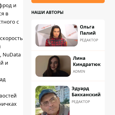
фрод и
НАШИ АВТОРЫ
я в
тного с
Ольга
Палий
скорость
РЕДАКТОР
й
, NuData
Лина
й и
Киндратюк
ADMIN
над
Эдуард
Бакканский
востей
РЕДАКТОР
аничках