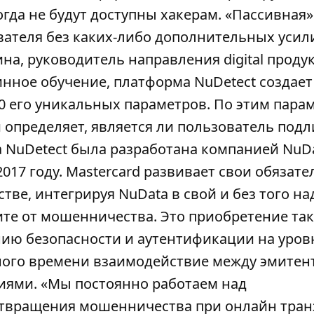
огда не будут доступны хакерам. «Пассивная»
ателя без каких-либо дополнительных усили
на, руководитель направления digital проду
инное обучение, платформа NuDetect создае
00 его уникальных параметров. По этим пара
 определяет, является ли пользователь под
NuDetect была разработана компанией NuD
2017 году. Mastercard развивает свои обязате
ве, интегрируя NuData в свой и без того н
ите от мошенничества. Это приобретение та
нию безопасности и аутентификации на уров
ьного времени взаимодействие между эмитен
иями. «Мы постоянно работаем над
твращения мошенничества при онлайн тран