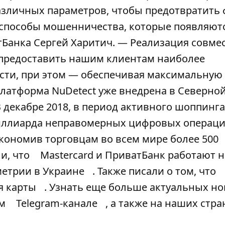
азличных параметров, чтобы предотвратить 
способы мошенничества, которые появляютс
Банка Сергей Харитич. — Реализация совмес
 предоставить нашим клиентам наиболее
ти, при этом — обеспечивая максимальную 
латформа NuDetect уже внедрена в Северно
 декабре 2018, в период активного шоппинга
миллиарда неправомерных цифровых операци
кономив торговцам во всем мире более 500
и, что
Mastercard и ПриватБанк работают 
етрии в Украине
. Также писали о том, что
я карты
. Узнать еще больше актуальных но
ем
Telegram-канале
, а также на наших стр