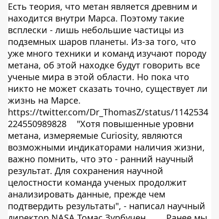
Есть теория, что метан является древним и
находится внутри Марса. Поэтому такие
всплески - лишь небольшие частицы из
подземных шаров планеты. Из-за того, что
уже много техники и команд изучают породу
метана, об этой находке будут говорить все
ученые мира в этой области. Но пока что
никто не может сказать точно, существует ли
жизнь на Марсе.
https://twitter.com/Dr_ThomasZ/status/1142534
224550989828
"Хотя повышенные уровни
метана, измеряемые Curiosity, являются
возможными индикаторами наличия жизни,
важно помнить, что это - ранний научный
результат. Для сохранения научной
целостности команда ученых продолжит
анализировать данные, прежде чем
подтвердить результаты", - написал научный
директор NASA Томас Зурбучен.
Ранее мы