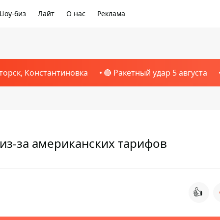
Шоу-биз
Лайт
О нас
Реклама
торск, Константиновка
🔴 Ракетный удар 5 августа
 из-за американских тарифов
👍