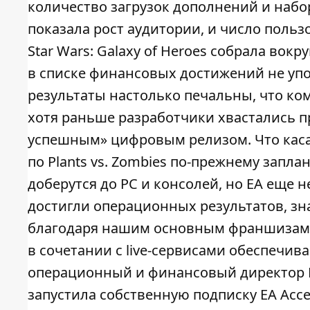
количество загрузок дополнений и набор
показала рост аудитории, и число польз
Star Wars: Galaxy of Heroes собрала вокру
в списке финансовых достижений не упо
результаты настолько печальны, что ко
хотя раньше разработчики хвастались п
успешным» цифровым релизом. Что касае
по Plants vs. Zombies по-прежнему запла
доберутся до PC и консолей, но EA еще
достигли операционных результатов, з
благодаря нашим основным франшизам. Э
в сочетании с live-сервисами обеспечив
операционный и финансовый директор Б
запустила собственную подписку EA Acces