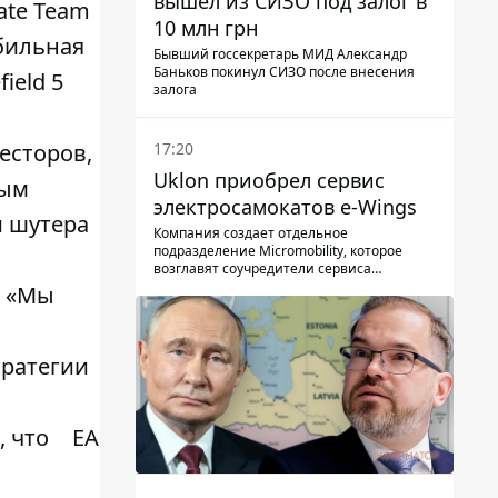
вышел из СИЗО под залог в
ate Team
10 млн грн
обильная
Бывший госсекретарь МИД Александр
Баньков покинул СИЗО после внесения
ield 5
залога
17:20
есторов,
Uklon приобрел сервис
мым
электросамокатов e-Wings
и шутера
Компания создает отдельное
подразделение Micromobility, которое
возглавят соучредители сервиса
самокатов.
. «Мы
тратегии
, что
ЕА