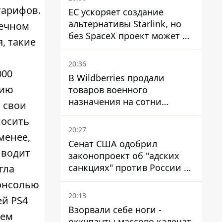
тарифов.
ЕС ускоряет создание
альтернативы Starlink, но
нечном
без SpaceX проект может не
, такие
обойтись
20:36
000
В Wildberries продали
нию
товаров военного
назначения на сотни
 свои
миллионов, но удары ВСУ
носить
изменили ситуацию
20:27
менее,
Сенат США одобрил
ыводит
законопроект об "адских
санкциях" против России и
гла
Ирана
консолью
20:13
ей PS4
Взорвали себе ноги -
лем
оккупанты массово калечат