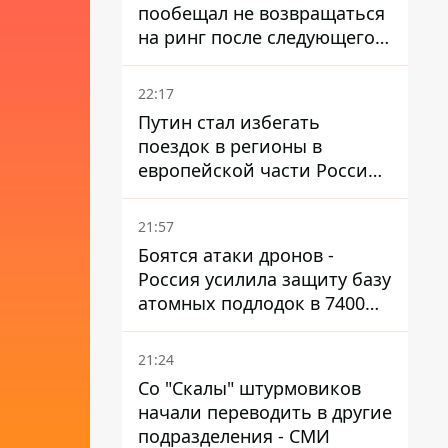
пообещал не возвращаться
на ринг после следующего
боя
22:17
Путин стал избегать
поездок в регионы в
европейской части России,
куда регулярно долетают
дроны
21:57
Боятся атаки дронов -
Россия усилила защиту базу
атомных подлодок в 7400
км от Украины
21:24
Со "Скалы" штурмовиков
начали переводить в другие
подразделения - СМИ