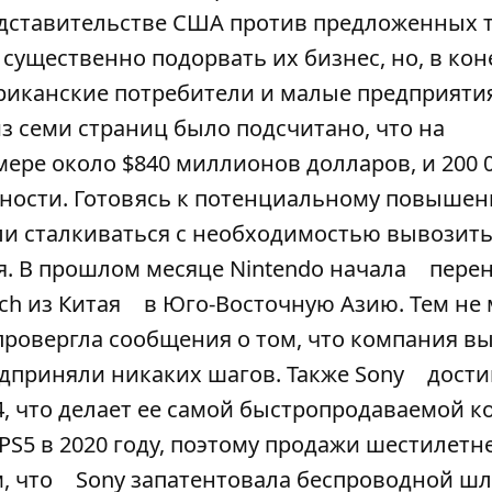
едставительстве США против предложенных 
 существенно подорвать их бизнес, но, в ко
риканские потребители и малые предприятия
з семи страниц было подсчитано, что на
мере около $840 миллионов долларов, и 200 
асности. Готовясь к потенциальному повыше
ли сталкиваться с необходимостью вывозить
я. В прошлом месяце Nintendo начала
пере
ch из Китая
в Юго-Восточную Азию. Тем не 
 опровергла сообщения о том, что компания в
едприняли никаких шагов. Также Sony
дости
4, что делает ее самой быстропродаваемой 
PS5 в 2020 году, поэтому продажи шестилетн
, что
Sony запатентовала беспроводной ш