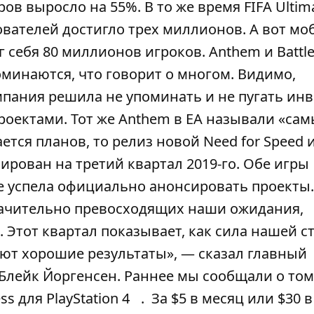
ов выросло на 55%. В то же время FIFA Ultim
ователей достигло трех миллионов. А вот м
г себя 80 миллионов игроков. Anthem и Battlef
минаются, что говорит о многом. Видимо,
мпания решила не упоминать и не пугать инв
роектами. Тот же Anthem в EA называли «са
тся планов, то релиз новой Need for Speed 
нирован на третий квартал 2019-го. Обе игры
 не успела официально анонсировать проекты
начительно превосходящих наши ожидания,
тот квартал показывает, как сила нашей с
ают хорошие результаты», — сказал главный
лейк Йоргенсен. Раннее мы сообщали о том
s для PlayStation 4
. За $5 в месяц или $30 в