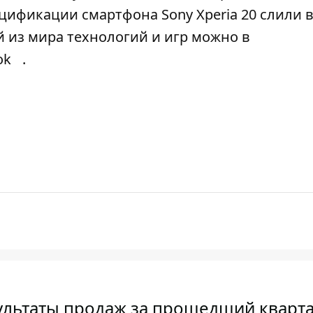
цификации смартфона Sony Xperia 20 слили в
 из мира технологий и игр можно в
ok
.
езультаты продаж за прошедший кварт