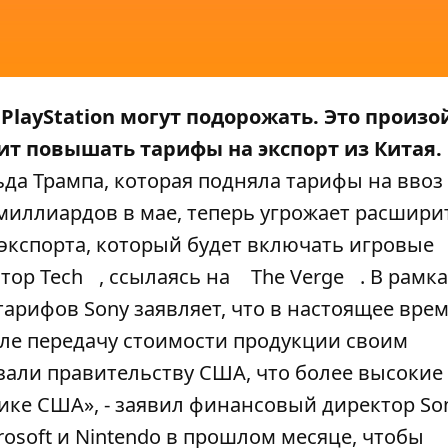
PlayStation могут подорожать. Это произо
т повышать тарифы на экспорт из Китая.
 Трампа, которая подняла тарифы на ввоз 
 миллиардов в мае, теперь угрожает расшири
экспорта, который будет включать игровые
тор Tech
, ссылаясь на
The Verge
. В рамк
рифов Sony заявляет, что в настоящее вре
сле передачу стоимости продукции своим
зали правительству США, что более высоки
ике США», - заявил финансовый директор So
rosoft и Nintendo в прошлом месяце, чтобы