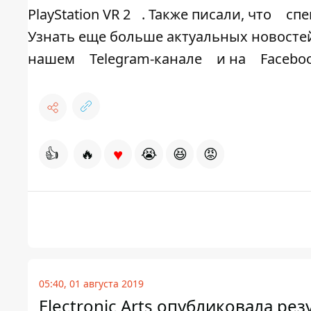
PlayStation VR 2
. Также писали, что
спе
Узнать еще больше актуальных новостей
нашем
Telegram-канале
и на
Facebo
♥
👍
🔥
😭
😆
😡
05:40, 01 августа 2019
Electronic Arts опубликовала р