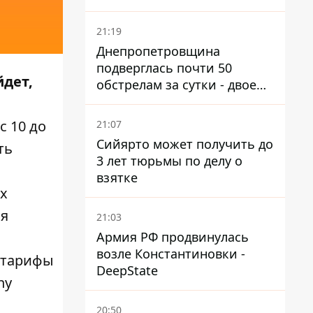
21:19
Днепропетровщина
подверглась почти 50
йдет,
обстрелам за сутки - двое
погибших, шесть
пострадавших
с 10 до
21:07
Сийярто может получить до
ть
3 лет тюрьмы по делу о
взятке
ах
мя
21:03
Армия РФ продвинулась
возле Константиновки -
е тарифы
DeepState
ny
20:50