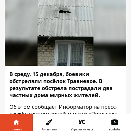
В среду, 15 декабря, боевики
обстреляли посёлок Травневое. В
результате обстрела пострадали два
частных дома мирных жителей.
Об этом сообщает
Информатор
на
пресс-
службу
гуманитарной миссии «Пролiсок».
Так, посёлок обстреляли в 13 часов дня. В
Главная
Актуально
Україна на часі
Youtube