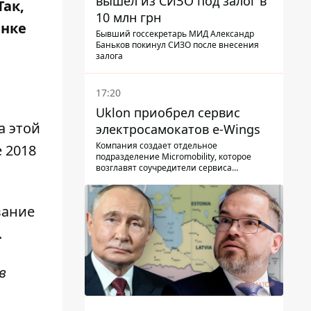
вышел из СИЗО под залог в
ак,
10 млн грн
ынке
Бывший госсекретарь МИД Александр
Баньков покинул СИЗО после внесения
залога
17:20
Uklon приобрел сервис
а этой
электросамокатов e-Wings
Компания создает отдельное
 2018
подразделение Micromobility, которое
возглавят соучредители сервиса
самокатов.
вание
.
в