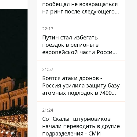
пообещал не возвращаться
на ринг после следующего
боя
22:17
Путин стал избегать
поездок в регионы в
европейской части России,
куда регулярно долетают
дроны
21:57
Боятся атаки дронов -
Россия усилила защиту базу
атомных подлодок в 7400
км от Украины
21:24
Со "Скалы" штурмовиков
начали переводить в другие
подразделения - СМИ