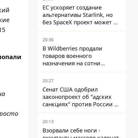
ЕС ускоряет создание
кий
альтернативы Starlink, но
кие
без SpaceX проект может не
15
обойтись
20:36
В Wildberries продали
товаров военного
 попали
назначения на сотни
миллионов, но удары ВСУ
изменили ситуацию
20:27
Сенат США одобрил
на
законопроект об "адских
санкциях" против России и
Ирана
просто
20:13
Взорвали себе ноги -
оккупанты массово калечат