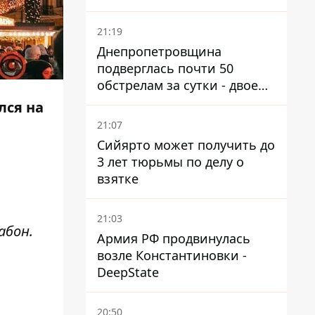
21:19
Днепропетровщина
подверглась почти 50
обстрелам за сутки - двое
погибших, шесть
лся на
пострадавших
21:07
Сийярто может получить до
3 лет тюрьмы по делу о
взятке
21:03
абон.
Армия РФ продвинулась
возле Константиновки -
DeepState
20:50