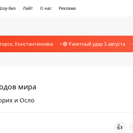
Шоу-биз
Лайт
О нас
Реклама
торск, Константиновка
🔴 Ракетный удар 5 августа
родов мира
юрих и Осло
👍