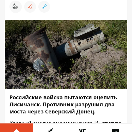
👍
Российские войска пытаются оцепить
Лисичанск. Противник разрушил два
моста через Северский Донец.
Краткий анализ американского
Института
изучения войны
– в материале