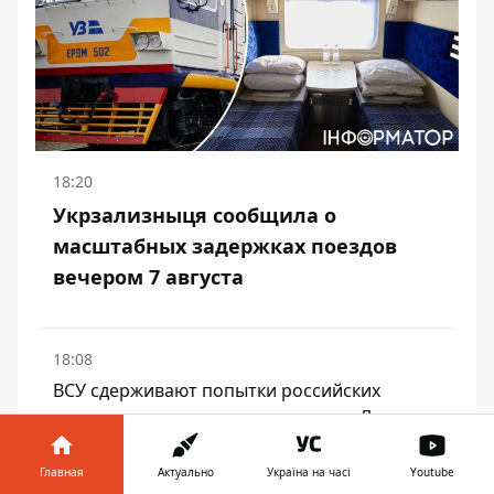
18:20
Укрзализныця сообщила о
масштабных задержках поездов
вечером 7 августа
18:08
ВСУ сдерживают попытки российских
диверсионных групп прорваться в Лиман -
Трегубов
Главная
Актуально
Україна на часі
Youtube