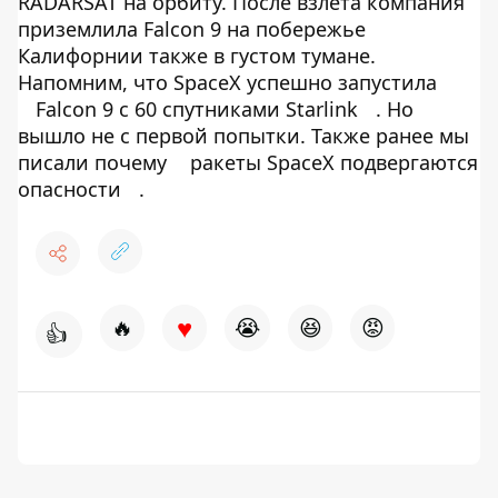
RADARSAT на орбиту. После взлета компания
приземлила Falcon 9 на побережье
Калифорнии также в густом тумане.
Напомним, что SpaceX успешно запустила
Falcon 9 с 60 спутниками Starlink
. Но
вышло не с первой попытки. Также ранее мы
писали почему
ракеты SpaceX подвергаются
опасности
.
♥
🔥
😭
😆
😡
👍