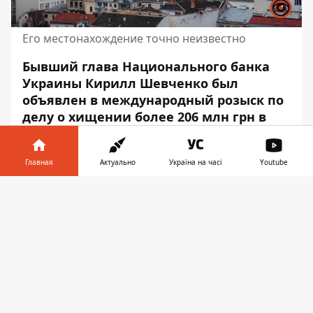
Его местонахождение точно неизвестно
Бывший глава Национального банка
Украины Кирилл Шевченко был
объявлен в международный розыск по
делу о хищении более 206 млн грн в
«Укргазбанке». Эпизоды касаются
периода
его пребывания в должности
Главная
Актуально
Україна на часі
Youtube
председателя правления
этого банка.
По этому делу Шевченко фигурирует
Информатор в
Скачать
как подозреваемый.
телефоне
👉
Как сообщают в
Центре противодействия
коррупции
, экс-глава НБУ ещё в сентябре
выехал по служебному паспорту в Лондон,
но до сих пор не вернулся в Украину. Об
этом стало известно во время заседания
Высшего антикоррупционного суда, на