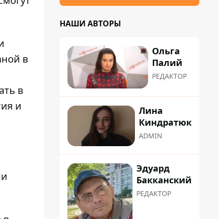
смогут
НАШИ АВТОРЫ
и
Ольга
аной в
Палий
РЕДАКТОР
ать в
тия и
Лина
Киндратюк
ADMIN
Эдуард
ии
Бакканский
РЕДАКТОР