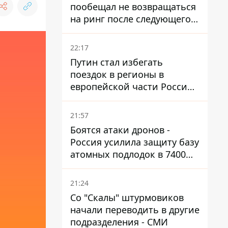
пообещал не возвращаться
на ринг после следующего
боя
22:17
Путин стал избегать
поездок в регионы в
европейской части России,
куда регулярно долетают
дроны
21:57
Боятся атаки дронов -
Россия усилила защиту базу
атомных подлодок в 7400
км от Украины
21:24
Со "Скалы" штурмовиков
начали переводить в другие
подразделения - СМИ