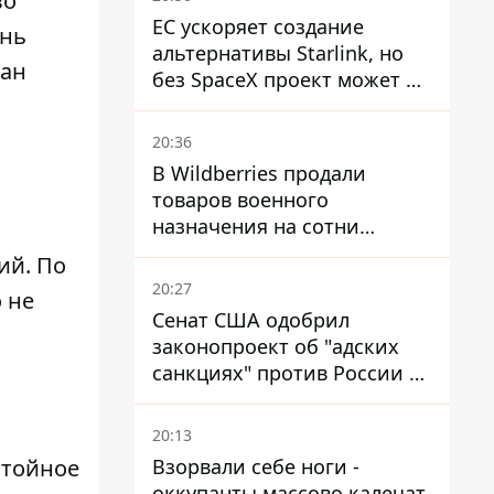
во
ЕС ускоряет создание
знь
альтернативы Starlink, но
ран
без SpaceX проект может не
обойтись
20:36
В Wildberries продали
товаров военного
назначения на сотни
миллионов, но удары ВСУ
рий
. По
изменили ситуацию
20:27
 не
Сенат США одобрил
законопроект об "адских
санкциях" против России и
Ирана
20:13
Взорвали себе ноги -
стойное
оккупанты массово калечат