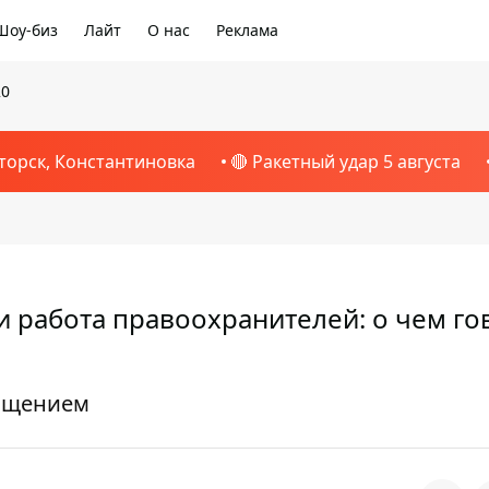
Шоу-биз
Лайт
О нас
Реклама
20
торск, Константиновка
🔴 Ракетный удар 5 августа
и работа правоохранителей: о чем г
ращением