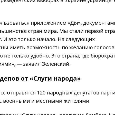
президентских выборах в Украине украинцы
ользоваться приложением «Дія», документам
ольшинстве стран мира. Мы стали первой стр
. И это только начало. На следующих
жны иметь возможность по желанию голосов
 не только удобно. Это страна, где бюрокра
ями», — заявил Зеленский.
рдепов от
«
Слуги народа
»
асс
отправятся 120 народных депутатов парт
и с военными и местными жителями.