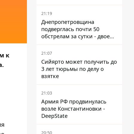
21:19
Днепропетровщина
подверглась почти 50
обстрелам за сутки - двое
погибших, шесть
пострадавших
21:07
м к
Сийярто может получить до
а
.
3 лет тюрьмы по делу о
взятке
21:03
Армия РФ продвинулась
возле Константиновки -
DeepState
мя
20:50