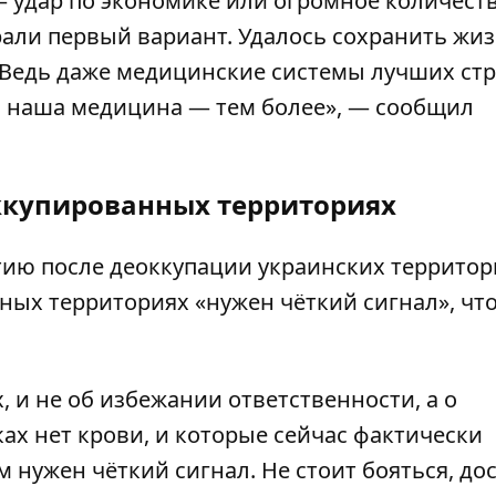
 удар по экономике или огромное количест
али первый вариант. Удалось сохранить жи
 Ведь даже медицинские системы лучших ст
 а наша медицина — тем более», — сообщил
ккупированных территориях
тию после деоккупации украинских террито
ных территориях «нужен чёткий сигнал», что
, и не об избежании ответственности, а о
ах нет крови, и которые сейчас фактически
м нужен чёткий сигнал. Не стоит бояться, до