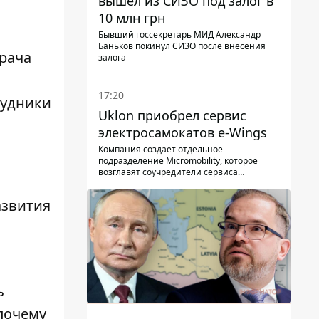
вышел из СИЗО под залог в
10 млн грн
Бывший госсекретарь МИД Александр
Баньков покинул СИЗО после внесения
рача
залога
17:20
рудники
Uklon приобрел сервис
электросамокатов e-Wings
Компания создает отдельное
подразделение Micromobility, которое
возглавят соучредители сервиса
самокатов.
азвития
ь
почему