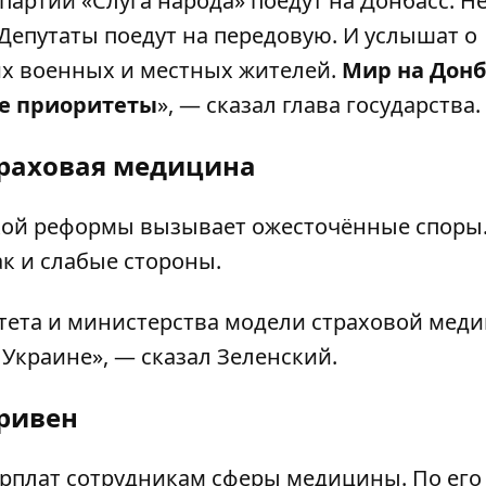
 партии «Слуга народа» поедут на Донбасс. Не
 Депутаты поедут на передовую. И услышат о
ших военных и местных жителей.
Мир на Донб
е приоритеты
», — сказал глава государства.
траховая медицина
ской реформы вызывает ожесточённые споры
ак и слабые стороны.
итета и министерства модели страховой мед
 Украине», —
сказал
Зеленский.
гривен
рплат сотрудникам сферы медицины
. По его