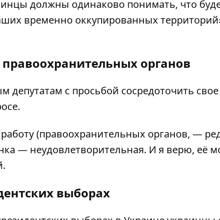
раинцы должны одинаково понимать, что буд
аших временно оккупированных территорий
 правоохранительных органов
ым депутатам с просьбой сосредоточить свое
росе
.
работу (правоохранительных органов, — ред.
нка — неудовлетворительная. И я верю, её 
й.
дентских выборах