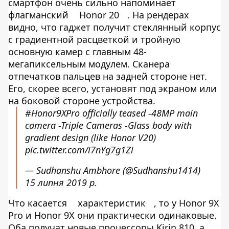
смартфон очень сильно напоминает
флагманский
Honor 20
. На рендерах
видно, что гаджет получит стеклянный корпус
с градиентной расцветкой и тройную
основную камер с главным 48-
мегапиксельным модулем. Сканера
отпечатков пальцев на задней стороне нет.
Его, скорее всего, установят под экраном или
на боковой стороне устройства.
#Honor9XPro
officially teased -48MP main
camera -Triple Cameras -Glass body with
gradient design (like Honor V20)
pic.twitter.com/i7nYg7g1Zi
— Sudhanshu Ambhore (@Sudhanshu1414)
15 липня 2019 р.
Что касается
характеристик
, то у Honor 9X
Pro и Honor 9X они практически одинаковые.
Оба получат новые процессоры Kirin 810, а