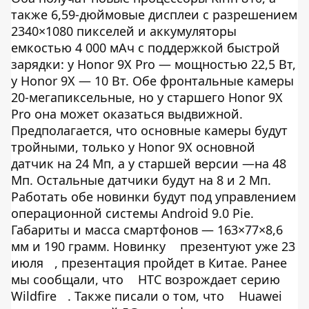
также 6,59-дюймовые дисплеи с разрешением
2340×1080 пикселей и аккумуляторы
емкостью 4 000 мАч с поддержкой быстрой
зарядки: у Honor 9X Pro — мощностью 22,5 Вт,
у Honor 9X — 10 Вт. Обе фронтальные камеры
20-мегапиксельные, но у старшего Honor 9X
Pro она может оказаться выдвижной.
Предполагается, что основные камеры будут
тройными, только у Honor 9X основной
датчик на 24 Мп, а у старшей версии —на 48
Мп. Остальные датчики будут на 8 и 2 Мп.
Работать обе новинки будут под управлением
операционной системы Android 9.0 Pie.
Габариты и масса смартфонов — 163×77×8,6
мм и 190 грамм. Новинку
презентуют уже 23
июля
, презентация пройдет в Китае. Ранее
мы сообщали, что
НТС возрождает серию
Wildfire
. Также писали о том, что
Huawei