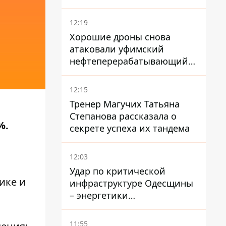
условий поражения РФ
12:19
Хорошие дроны снова
атаковали уфимский
нефтеперерабатывающий
кластер – один упал на
недострой
12:15
Тренер Магучих Татьяна
Степанова рассказала о
%.
секрете успеха их тандема
12:03
Удар по критической
ике и
инфраструктуре Одесщины
– энергетики
восстанавливают свет
11:55