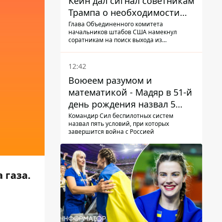
Кейн дал сигнал советникам
Трампа о необходимости
заканчивать войну с
Глава Объединенного комитета
начальников штабов США намекнул
Ираном – СМИ
соратникам на поиск выхода из
конфликта
12:42
Воюеем разумом и
математикой - Мадяр в 51-й
день рождения назвал 5
условий поражения РФ
Командир Сил беспилотных систем
назвал пять условий, при которых
завершится война с Россией
 газа.