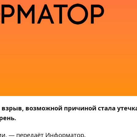
 взрыв, возможной причиной стала утечка
рень.
ии
, — передаёт
Информатор
.