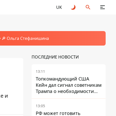
UK
🔎 Ольга Стефанишина
ПОСЛЕДНИЕ НОВОСТИ
13:11
Топкомандующий США
Кейн дал сигнал советникам
Трампа о необходимости
е и
заканчивать войну с
Ираном – СМИ
13:05
РФ может готовить