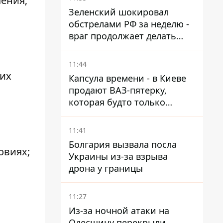
чения;
Зеленский шокировал
обстрелами РФ за неделю -
враг продолжает делать
ставку на баллистический
террор
11:44
ких
Капсула времени - в Киеве
продают ВАЗ-пятерку,
которая будто только
сошла с конвейера
11:41
Болгария вызвала посла
овиях;
Украины из-за взрыва
дрона у границы
11:27
Из-за ночной атаки на
Одесщину перекрыли