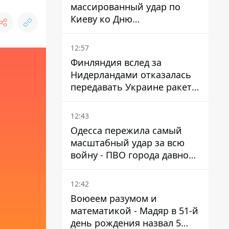
массированный удар по
Киеву ко Дню
Независимости - Институт
изучения войны
12:57
Финляндия вслед за
Нидерландами отказалась
передавать Украине ракеты
ПВО Patriot
12:43
Одесса пережила самый
масштабный удар за всю
войну - ПВО города давно
нуждается в усилении
12:42
Воюеем разумом и
математикой - Мадяр в 51-й
день рождения назвал 5