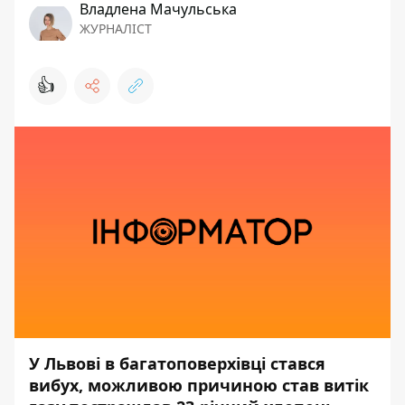
Владлена Мачульська
ЖУРНАЛІСТ
👍
У Львові в багатоповерхівці стався
вибух, можливою причиною став витік