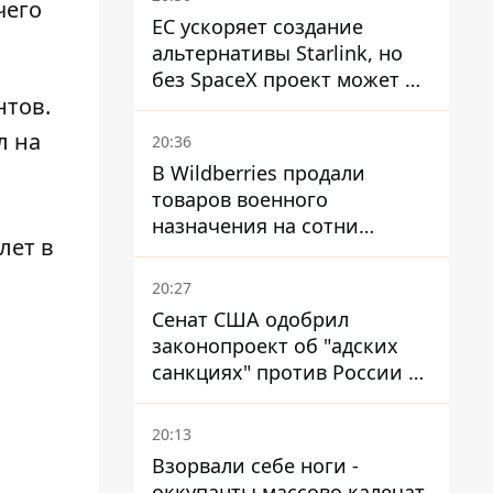
чего
ЕС ускоряет создание
альтернативы Starlink, но
без SpaceX проект может не
нтов.
обойтись
л на
20:36
В Wildberries продали
товаров военного
назначения на сотни
лет в
миллионов, но удары ВСУ
изменили ситуацию
20:27
Сенат США одобрил
законопроект об "адских
санкциях" против России и
Ирана
20:13
Взорвали себе ноги -
оккупанты массово калечат