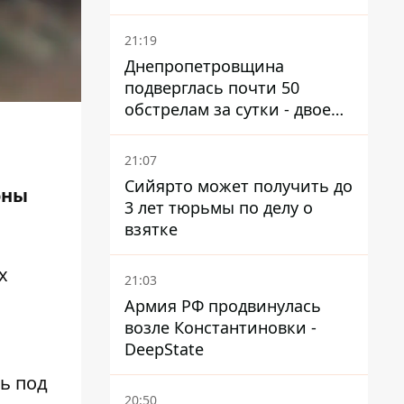
21:19
Днепропетровщина
подверглась почти 50
обстрелам за сутки - двое
погибших, шесть
пострадавших
21:07
Сийярто может получить до
оны
3 лет тюрьмы по делу о
взятке
х
21:03
Армия РФ продвинулась
возле Константиновки -
DeepState
ь под
20:50