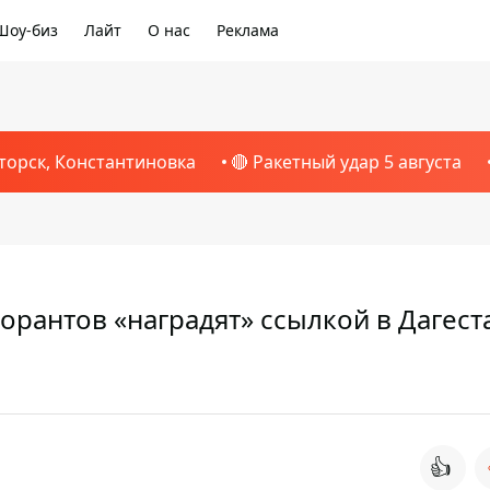
Шоу-биз
Лайт
О нас
Реклама
торск, Константиновка
🔴 Ракетный удар 5 августа
рантов «наградят» ссылкой в Дагест
👍