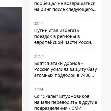
пообещал не возвращаться
на ринг после следующего
боя
22:17
Путин стал избегать
поездок в регионы в
европейской части России,
куда регулярно долетают
дроны
21:57
Боятся атаки дронов -
Россия усилила защиту базу
атомных подлодок в 7400
км от Украины
21:24
Со "Скалы" штурмовиков
начали переводить в другие
подразделения - СМИ