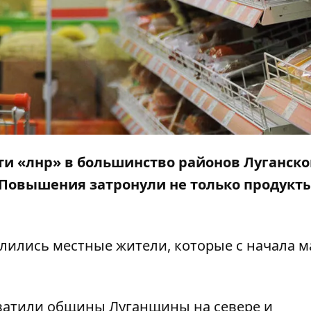
ти «лнр» в большинство районов Луганск
 Повышения затронули не только продукты
ились местные жители, которые с начала м
хватили общины Луганщины на севере и