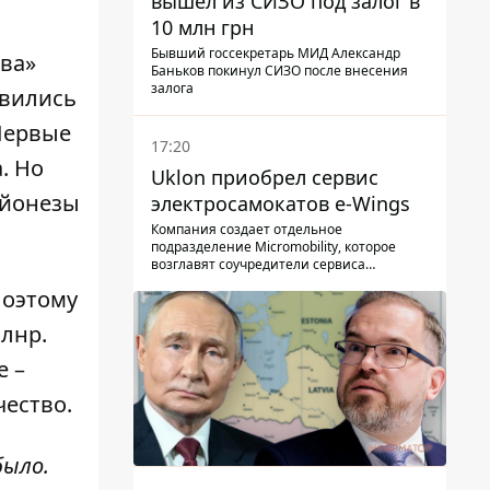
вышел из СИЗО под залог в
10 млн грн
Бывший госсекретарь МИД Александр
тва»
Баньков покинул СИЗО после внесения
залога
звились
Первые
17:20
. Но
Uklon приобрел сервис
айонезы
электросамокатов e-Wings
Компания создает отдельное
подразделение Micromobility, которое
возглавят соучредители сервиса
самокатов.
Поэтому
лнр.
е –
чество.
было.