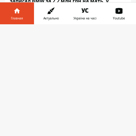
записал BMW за 2,2 млн грн на мать, у
которой нет водительского
Главная
Актуально
Україна на часі
Youtube
Информатор в
Скачать
телефоне
👉
СТРАНЫ МИРА
18:30
В ЛЕЙПЦИГЕ НА МЕСТЕ ИНЦИДЕНТА
ОБНАРУЖИЛИ СЛЕДЫ ДНК – ОНИ