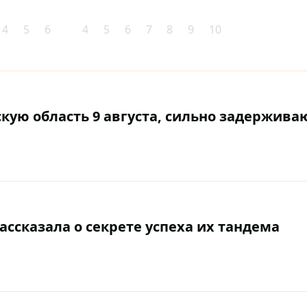
4
5
6
4
5
6
7
8
9
10
кую область 9 августа, сильно задержива
ассказала о секрете успеха их тандема