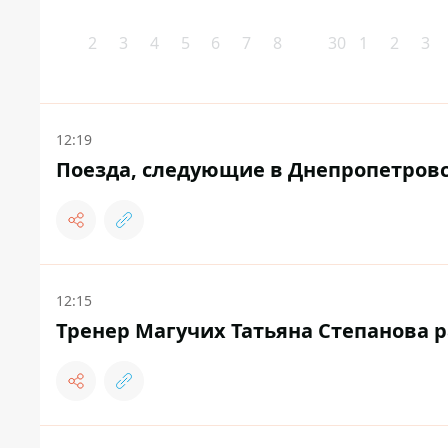
2
3
4
5
6
7
8
30
1
2
3
12:19
Поезда, следующие в Днепропетровс
12:15
Тренер Магучих Татьяна Степанова р