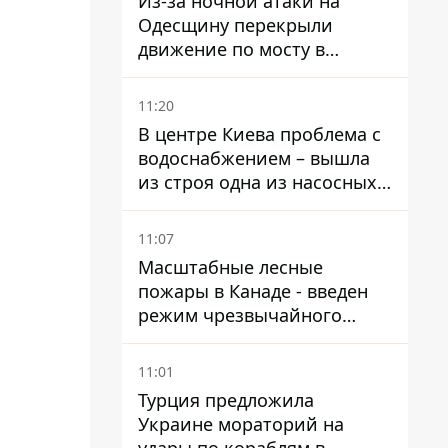
Из-за ночной атаки на
Одесщину перекрыли
движение по мосту в
Маяках - подробности от
ГНСУ
11:20
В центре Киева проблема с
водоснабжением – вышла
из строя одна из насосных
станций
11:07
Масштабные лесные
пожары в Канаде - введен
режим чрезвычайного
положения, выехали более
20 тысяч человек
11:01
Турция предложила
Украине мораторий на