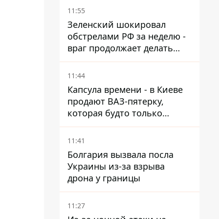
11:55
Зеленский шокировал
обстрелами РФ за неделю -
враг продолжает делать
ставку на баллистический
террор
11:44
Капсула времени - в Киеве
продают ВАЗ-пятерку,
которая будто только
сошла с конвейера
11:41
Болгария вызвала посла
Украины из-за взрыва
дрона у границы
11:27