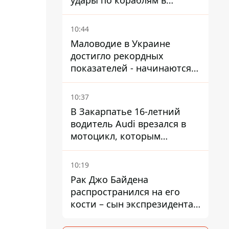
удары по кораблям в
Черном море
10:44
Маловодие в Украине
достигло рекордных
показателей - начинаются
ограничения
водоснабжения
10:37
В Закарпатье 16-летний
водитель Audi врезался в
мотоцикл, которым
управлял 10-летний
мальчик
10:19
Рак Джо Байдена
распространился на его
кости – сын экспрезидента
США рассказал, что болезнь
отца прогрессирует