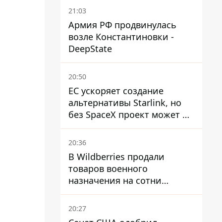
21:03
Армия РФ продвинулась
возле Константиновки -
DeepState
20:50
ЕС ускоряет создание
альтернативы Starlink, но
без SpaceX проект может не
обойтись
20:36
В Wildberries продали
товаров военного
назначения на сотни
миллионов, но удары ВСУ
изменили ситуацию
20:27