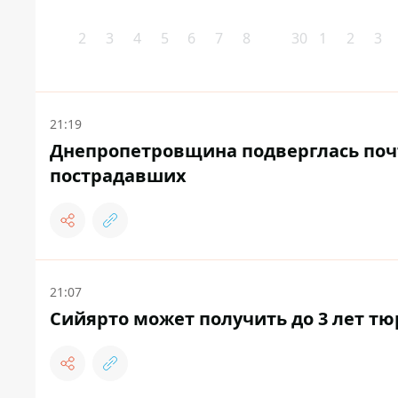
2
3
4
5
6
7
8
30
1
2
3
21:19
Днепропетровщина подверглась почти
пострадавших
21:07
Сийярто может получить до 3 лет тю