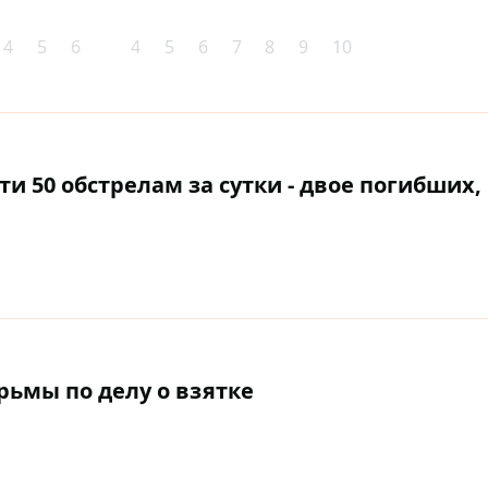
4
5
6
4
5
6
7
8
9
10
 50 обстрелам за сутки - двое погибших,
рьмы по делу о взятке