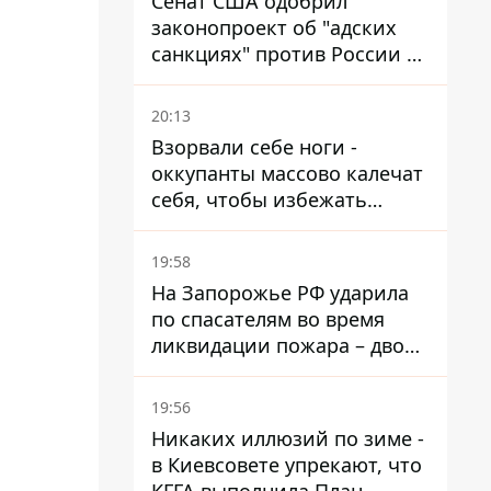
Сенат США одобрил
законопроект об "адских
санкциях" против России и
Ирана
20:13
Взорвали себе ноги -
оккупанты массово калечат
себя, чтобы избежать
штурмов - ГУР
19:58
На Запорожье РФ ударила
по спасателям во время
ликвидации пожара – двое
раненых
19:56
Никаких иллюзий по зиме -
в Киевсовете упрекают, что