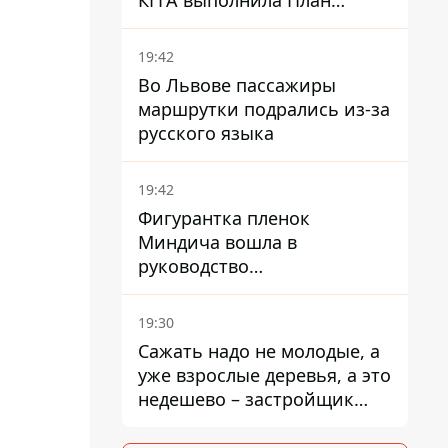
КГГА выполнила План
устойчивости на 20%
19:42
Во Львове пассажиры
маршрутки подрались из-за
русского языка
19:42
Фигурантка пленок
Миндича вошла в
руководство
стратегического
госпредприятия - работала
19:30
в Энергоатоме и была
Сажать надо не молодые, а
заместителем Галущенко
уже взрослые деревья, а это
недешево – застройщик
Никонов