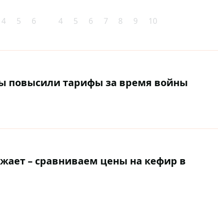
4
5
6
4
5
6
7
8
9
10
зы повысили тарифы за время войны
жает – сравниваем цены на кефир в