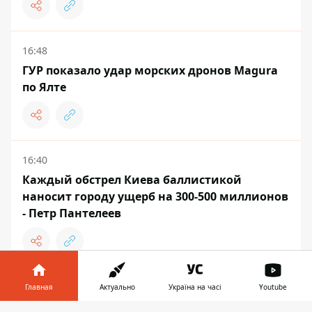
16:48
ГУР показало удар морских дронов Magura
по Ялте
16:40
Каждый обстрел Киева баллистикой
наносит городу ущерб на 300-500 миллионов
- Петр Пантелеев
16:30
Главная
Актуально
Україна на часі
Youtube
Пограничник дезертировал во время