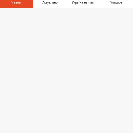
Главная
Актуально
Україна на часі
Youtube
ЭКОНОМИКА
Информатор в
Скачать
телефоне
👉
07:33
ПУСТАЯ БАНКОВСКАЯ КАРТА ВГОНИТ
ВАС В ДОЛГИ – ЗАКРЫВАЕМ
НЕНУЖНЫЙ СЧЕТ ПРАВИЛЬНО
07:30