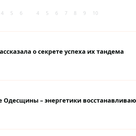
4
5
6
4
5
6
7
8
9
10
ассказала о секрете успеха их тандема
е Одесщины – энергетики восстанавливаю