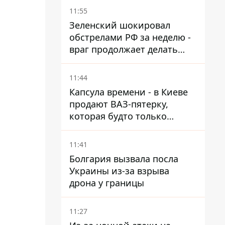
11:55
Зеленский шокировал
обстрелами РФ за неделю -
враг продолжает делать
ставку на баллистический
террор
11:44
Капсула времени - в Киеве
продают ВАЗ-пятерку,
которая будто только
сошла с конвейера
11:41
Болгария вызвала посла
Украины из-за взрыва
дрона у границы
11:27