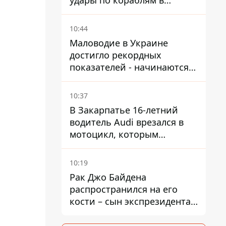
удары по кораблям в
Черном море
10:44
Маловодие в Украине
достигло рекордных
показателей - начинаются
ограничения
водоснабжения
10:37
В Закарпатье 16-летний
водитель Audi врезался в
мотоцикл, которым
управлял 10-летний
мальчик
10:19
Рак Джо Байдена
распространился на его
кости – сын экспрезидента
США рассказал, что болезнь
отца прогрессирует