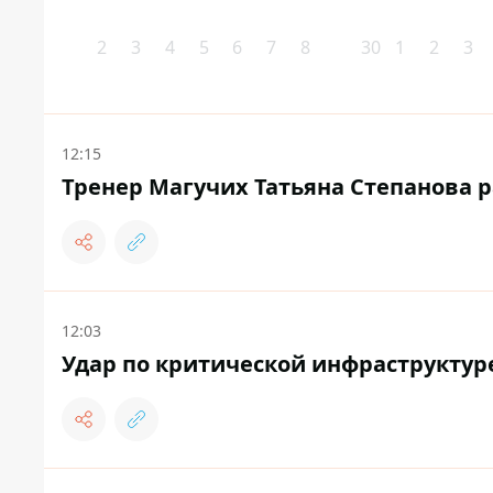
2
3
4
5
6
7
8
30
1
2
3
12:15
Тренер Магучих Татьяна Степанова р
12:03
Удар по критической инфраструктур