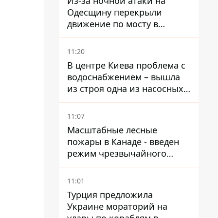
Из-за ночной атаки на
Одесщину перекрыли
движение по мосту в
Маяках - подробности от
ГНСУ
11:20
В центре Киева проблема с
водоснабжением – вышла
из строя одна из насосных
станций
11:07
Масштабные лесные
пожары в Канаде - введен
режим чрезвычайного
положения, выехали более
20 тысяч человек
11:01
Турция предложила
Украине мораторий на