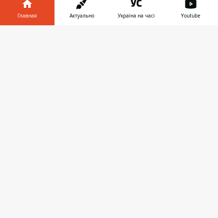
Главная
Актуально
Україна на часі
Youtube
Информатор в
Скачать
ПОЛИТИКА
телефоне
👉
18:51
ВУЧИЧ ЗАЯВИЛ, ЧТО НЕ ВЕРИТ В
СКОРЕЙШЕЕ ЗАВЕРШЕНИЕ ВОЙНЫ В
УКРАИНЕ