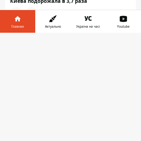
Киева подорожала в 3,7 раза
Главная
Актуально
Україна на часі
Youtube
СОБЫТИЯ
Информатор в
Скачать
телефоне
👉
10:41
СБУ ЗАДЕРЖАЛА НА
ДНЕПРОПЕТРОВЩИНЕ АГЕНТКУ
КОНТРРАЗВЕДКИ ФСБ,