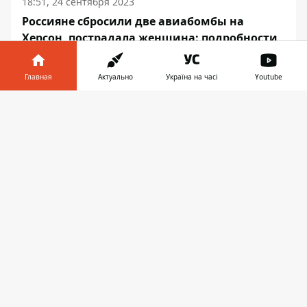
18:51, 24 сентября 2023
Россияне сбросили две авиабомбы на
Херсон, пострадала женщина: подробности
Главная
Актуально
Україна на часі
Youtube
Информатор в
Скачать
УКРАИНА
телефоне
👉
18:17, 24 сентября 2023
ХИЩНАЯ ПТИЦА И БОЖЕСТВО