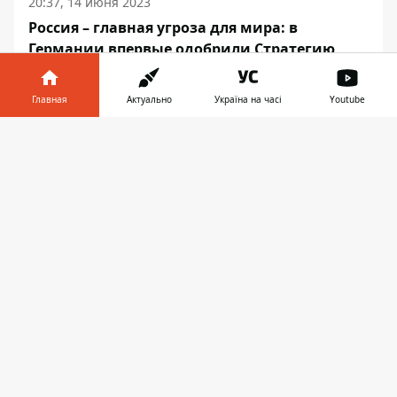
20:37, 14 июня 2023
Россия – главная угроза для мира: в
Германии впервые одобрили Стратегию
национальной безопасности
Главная
Актуально
Україна на часі
Youtube
Информатор в
Скачать
телефоне
👉
УКРАИНА
20:32, 14 июня 2023