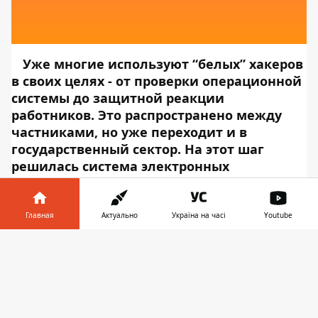
Уже многие используют “белых” хакеров
в своих целях - от проверки операционной
системы до защитной реакции
работников. Это распространено между
частниками, но уже переходит и в
государственный сектор. На этот шаг
решилась система электронных
государственных и публичных закупок
Prozorro.
За взлом этой системы хакеры
разделят между собой 7 тысяч долларов.
Главная
Актуально
Україна на часі
Youtube
Об этом сообщает
Информатор Tech
,
Информатор в
ссылаясь на
Prozorro
.
"Белый
Скачать
телефоне
👉
хакинг сегодня - один из мировых трендов
кибербезопасности. Все из-за своей
эффективности. Google, Facebook, Amazon