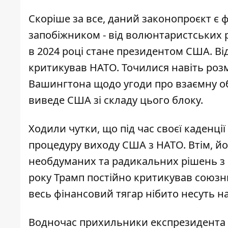
Скоріше за все, даний законопроєкт є 
запобіжником - від волюнтаристських 
в 2024 році
стане президентом США
. В
критикував НАТО. Точилися навіть розм
Вашингтона щодо угоди про взаємну об
виведе США зі складу цього блоку.
Ходили чутки, що під час своєї каденці
процедуру
виходу США з НАТО
. Втім, 
необдуманих та радикальних рішень з 
року Трамп
постійно критикував союзн
весь фінансовий тягар нібито несуть н
Водночас прихильники експрезидента т