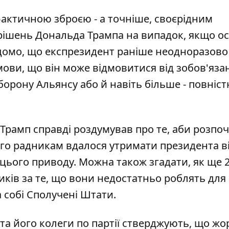
фактичною зброєю - а точніше, своєрідним
рішень Дональда Трампа на випадок, якщо о
ідомо, що експрезидент раніше неодноразово
ови, що він може відмовитися від зобов'яза
орону Альянсу або й навіть більше - повніс
ї Трамп справді роздумував про те, аби розпо
його радникам вдалося утримати президента в
цього приводу. Можна також згадати, як ще 
иків
за те, що вони недостатньо роблять для 
а собі Сполучені Штати.
а його колеги по партії стверджують, що жор