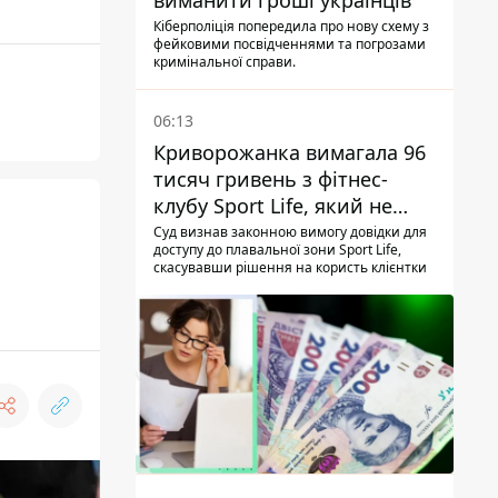
виманити гроші українців
Кіберполіція попередила про нову схему з
фейковими посвідченнями та погрозами
кримінальної справи.
06:13
Криворожанка вимагала 96
тисяч гривень з фітнес-
клубу Sport Life, який не
пускав її до басейну без
Суд визнав законною вимогу довідки для
доступу до плавальної зони Sport Life,
медичної довідки - рішення
скасувавши рішення на користь клієнтки
суду