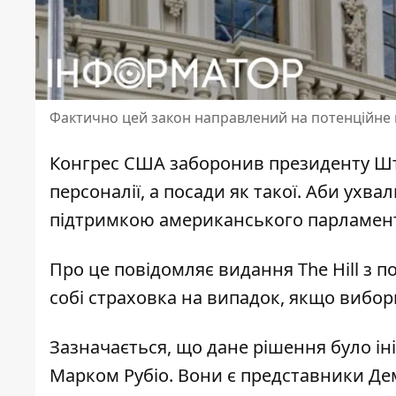
Фактично цей закон направлений на потенційне
Конгрес США
заборонив президенту Шт
персоналії, а посади як такої. Аби ухва
підтримкою американського парламент
Про це повідомляє видання The Hill з п
собі
страховка на випадок
, якщо вибор
Зазначається, що дане рішення було ін
Марком Рубіо. Вони є представники Дем