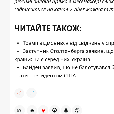
режимі онлайн прямо в месенджері слід
Підписатися на канал у Viber можна
ту
ЧИТАЙТЕ ТАКОЖ:
Трамп відмовився від свідчень у сп
Заступник Столтенберга заявив, що
країни: чи є серед них Україна
Байден заявив, що не балотувався б
стати президентом США
♥
👍
🔥
😭
😆
😡