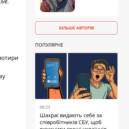
ive
.
БІЛЬШЕ АВТОРІВ
ПОПУЛЯРНЕ
чотири
ву
06:23
Шахраї видають себе за
співробітників СБУ, щоб