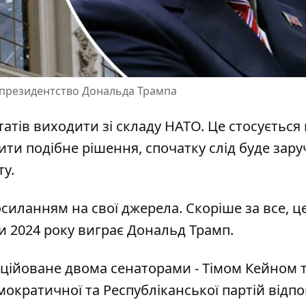
 президентство Дональда Трампа
атів
виходити зі складу НАТО. Це стосується
лити подібне рішення, спочатку слід буде зар
у.
осиланням на свої джерела. Скоріше за все, ц
и 2024 року виграє Дональд Трамп.
іційоване двома сенаторами - Тімом Кейном 
ократичної та Республіканської партій відпо