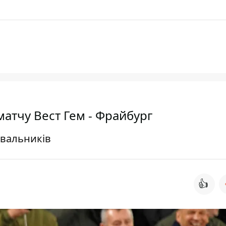
атчу Вест Гем - Фрайбург
івальників
👍