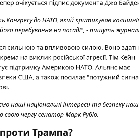
 Тепер очікується підпис документа Джо Байд
ь Конгресу до НАТО, який критикував колишні
його перебування на посаді", - пишуть журнал
ься сильною та впливовою силою. Воно здат
зокрема на виклик російської агресії. Тім Кейн
тує підтримку Америкою НАТО. Альянс має
пеки США, а також посилає "потужний сигна
ові.
мо наші національні інтереси та безпеку наш
в свою чергу сенатор Марк Рубіо.
 проти Трампа?