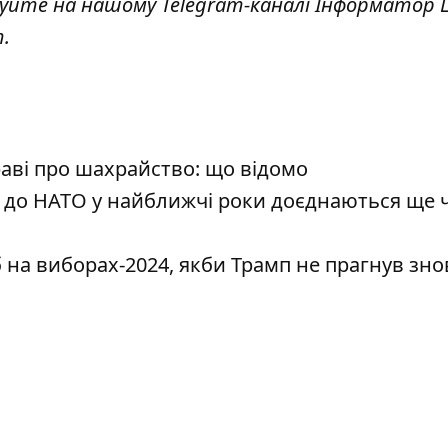
куйте на нашому Telegram-каналі
Інформатор L
т
.
раві про шахрайство: що відомо
 до НАТО у найближчі роки доєднаються ще 
 на виборах-2024, якби Трамп не прагнув зно