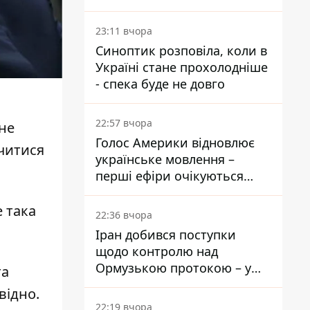
постраждали
23:11 вчора
Синоптик розповіла, коли в
Україні стане прохолодніше
- спека буде не довго
22:57 вчора
 не
Голос Америки відновлює
учитися
українське мовлення –
перші ефіри очікуються
наступного тижня
е така
22:36 вчора
Іран добився поступки
щодо контролю над
Ормузькою протокою – у
та
Reuters розкрили деталі
відно.
22:19 вчора