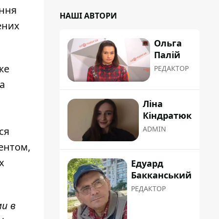
ання
НАШІ АВТОРИ
ених
Ольга
Палій
же
РЕДАКТОР
а
Ліна
Кіндратюк
ADMIN
ся
ентом,
х
Едуард
Бакканський
РЕДАКТОР
ми в