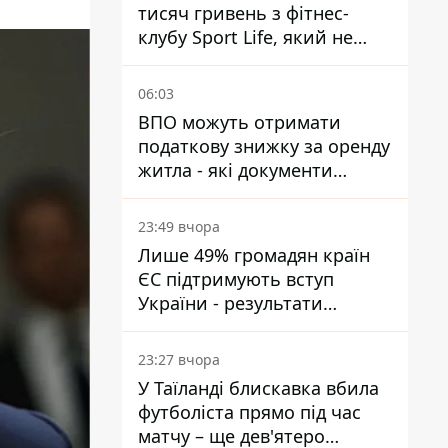
тисяч гривень з фітнес-
клубу Sport Life, який не
пускав її до басейну без
медичної довідки - рішення
06:03
суду
ВПО можуть отримати
податкову знижку за оренду
житла - які документи
подати
23:49 вчора
Лише 49% громадян країн
ЄС підтримують вступ
України - результати
опитування
23:27 вчора
У Таїланді блискавка вбила
футболіста прямо під час
матчу – ще дев'ятеро