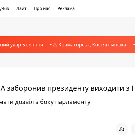
-Біз
Лайт
Про нас
Реклама
тний удар 5 серпня
⚠️ Краматорськ, Костянтинівка
ША заборонив президенту виходити з 
мати дозвіл з боку парламенту
👍