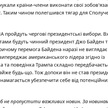
нукали країни-члени виконати свої зобов'яз
. Таким чином полегшився тягар для Сполуч
ША пройдуть чергові президентські вибори. В
тами будуть чинний президент Джо Байден т
ичому перемога Байдена наразі не виглядає
випереджає американського лідера
згідно із
а та поведінка Трампа складно передбачаєть
айже будь-що. Тож допоки він не став презид
намагається убезпечити себе від потенційни
об не пропустити важливих новин. За новина