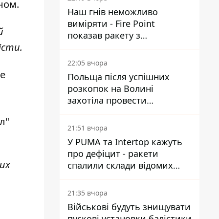
еном.
Наш гнів неможливо
виміряти - Fire Point
й
показав ракету з
істи.
загадковою позначкою 723
22:05 вчора
не
Польща після успішних
розкопок на Волині
захотіла провести
ексгумацію у нових місцях
л"
21:51 вчора
У PUMA та Intertop кажуть
про дефіцит - ракети
их
спалили склади відомих
брендів
21:35 вчора
Військові будуть знищувати
пускові установки балістики