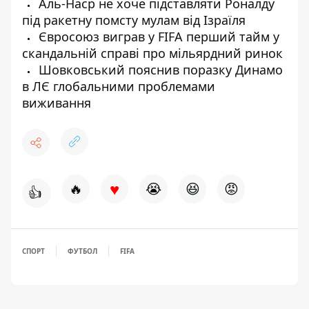
Аль-Наср не хоче підставляти Роналду
під ракетну помсту мулам від Ізраїля
Євросоюз виграв у FIFA перший тайм у
скандальній справі про мільярдний ринок
Шовковський пояснив поразку Динамо
в ЛЄ глобальними проблемами
виживання
♥
🔥
😭
😆
😡
👍
СПОРТ
ФУТБОЛ
FIFA