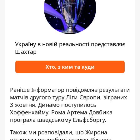
Україну в новій реальності представляє
Шахтар
Хто, з ким та куди
Раніше Інформатор повідомляв
результати
матчів другого туру Ліги Європи
, зіграних
3 жовтня. Динамо поступилось
Хоффенхайму. Рома Артема Довбика
програла шведському Ельфсборгу.
Також ми розповідали, що
Жирона
розкрила подробиці травми Віктора