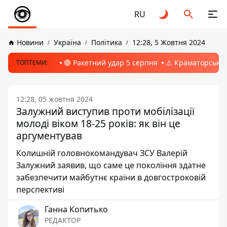
RU
Новини
Україна
Політика
12:28, 5 Жовтня 2024
🔴 Ракетний удар 5 серпня
⚠️ Краматорськ, 
ТОПТЕМИ:
12:28, 05 жовтня 2024
Залужний виступив проти мобілізації
молоді віком 18-25 років: як він це
аргументував
Колишній головнокомандувач ЗСУ Валерій
Залужний заявив, що саме це покоління здатне
забезпечити майбутнє країни в довгостроковій
перспективі
Ганна Копитько
РЕДАКТОР