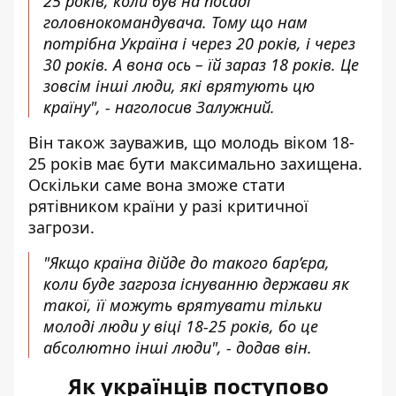
25 років, коли був на посаді
головнокомандувача. Тому що нам
потрібна Україна і через 20 років, і через
30 років. А вона ось – їй зараз 18 років. Це
зовсім інші люди, які врятують цю
країну", - наголосив Залужний.
Він також зауважив, що молодь віком 18-
25 років має бути максимально захищена.
Оскільки саме вона зможе стати
рятівником країни у разі критичної
загрози.
"Якщо країна дійде до такого бар’єра,
коли буде загроза існуванню держави як
такої, її можуть врятувати тільки
молоді люди у віці 18-25 років, бо це
абсолютно інші люди", - додав він.
Як українців поступово