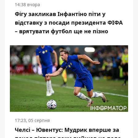
14:38 вчора
Фігу закликав Інфантіно піти у
відставку з посади президента ФІФА
– врятувати футбол ще не пізно
17:23, 05 серпня
Челсі – Ювентус: Мудрик вперше за