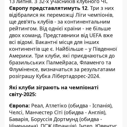
13 липня. З 32-х учасників клубного ЧС
Європу представлятимуть 12
. Три з них
відібралися як переможці Ліги чемпіонів,
ще дев'ять клубів - за континентальним
рейтингом. Від однієї країни - не більше
двох команд. Представники від UEFA вже
всі відомі. Вакантні місця для інших
континентів ще є. Найбільше – у Південної
Америки. Три клуби, які приєднаються до
бразильських Палмейраса, Фламенго та
Флуміненсе, визначаться за результатами
розіграшу Кубка Лібертадорес-2024.
Які клуби зіграють на чемпіонаті
світу-2025:
Європа:
Реал, Атлетіко (обидва - Іспанія),
Челсі, Манчестер Сіті (обидва - Англія),
Баварія, Боруссія Дортмунд (обидва -
Німеччина), ПСЖ (Франція), Інтер, Ювентус