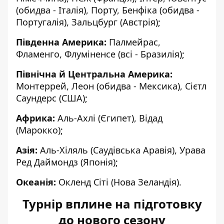
(обидва - Італія), Порту, Бенфіка (обидва -
Португалія), Зальцбург (Австрія);
Південна Америка:
Палмейрас,
Фламенго, Флуміненсе (всі - Бразилія);
Північна й Центральна Америка:
Монтеррей, Леон (обидва - Мексика), Сієтл
Саундерс (США);
Африка:
Аль-Ахлі (Єгипет), Відад
(Марокко);
Азія:
Аль-Хіляль (Саудівська Аравія), Урава
Ред Даймондз (Японія);
Океанія:
Окленд Сіті (Нова Зеландія).
Турнір вплине на підготовку
до нового сезону