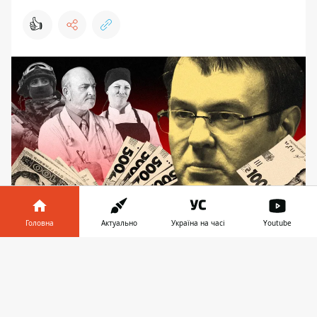
👍
Головна
Актуально
Україна на часі
Youtube
В Раді вирішують, в кого брати гроші, а кого
забути. Колаж: Інформатор-Україна
Інформатор у
Завантажити
телефоні
👉
Такого в Україні ще не було! Держава хоче
підняти податки та отримати їх заднім
числом. Саме у тому напрямку рухається