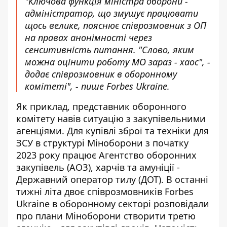
"Ключова функція міністра оборони -
адміністратор, що змушує працювати
щось велике, пояснює співрозмовник з ОП
на правах анонімності через
сенситивність питання. "Слово, яким
можна оцінити роботу МО зараз - хаос", -
додає співрозмовник в оборонному
комітеті", - пише Forbes Ukraine.
Як приклад, представник оборонного
комітету навів ситуацію з закупівельними
агенціями. Для купівлі зброї та техніки для
ЗСУ в структурі Міноборони з початку
2023 року працює Агентство оборонних
закупівель (АОЗ), харчів та амуніції -
Державний оператор тилу (ДОТ). В останні
тижні літа двоє співрозмовників Forbes
Ukraine в оборонному секторі розповідали
про плани Міноборони створити третю