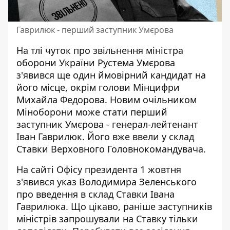
Гаврилюк - перший заступник Умєрова
На тлі чуток про звільнення
міністра
оборони України Рустема Умєрова
з'явився ще один ймовірний кандидат на
його місце, окрім голови Мінцифри
Михайла Федорова. Новим очільником
Міноборони може стати перший
заступник Умєрова - генерал-лейтенант
Іван Гаврилюк. Його вже ввели у склад
Ставки Верховного Головнокомандувача.
На сайті Офісу президента 1 жовтня
з'явився
указ Володимира Зеленського
про введення в склад Ставки Івана
Гаврилюка. Що цікаво, раніше заступників
міністрів запрошували на Ставку тільки