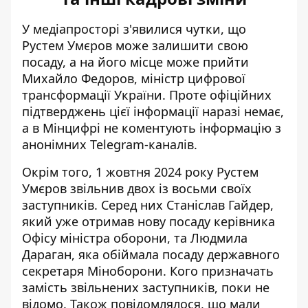
У медіапросторі з'явилися чутки, що
Рустем Умєров може залишити свою
посаду, а
на його місце може прийти
Михайло Федоров
, міністр цифрової
трансформації України. Проте офіційних
підтверджень цієї інформації наразі немає,
а в Мінцифрі не коментують інформацію з
анонімних Telegram-каналів.
Окрім того, 1 жовтня 2024 року Рустем
Умєров звільнив двох із восьми своїх
заступників. Серед них Станіслав Гайдер,
який уже
отримав нову посаду керівника
Офісу міністра оборони
, та Людмила
Дараган, яка обіймала посаду державного
секретаря Міноборони. Кого призначать
замість звільнених заступників, поки не
відомо. Також повідомлялося, що мали