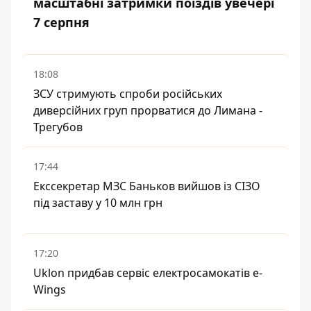
масштабні затримки поїздів увечері
7 серпня
18:08
ЗСУ стримують спроби російських
диверсійних груп прорватися до Лимана -
Трегубов
17:44
Екссекретар МЗС Баньков вийшов із СІЗО
під заставу у 10 млн грн
17:20
Uklon придбав сервіс електросамокатів e-
Wings