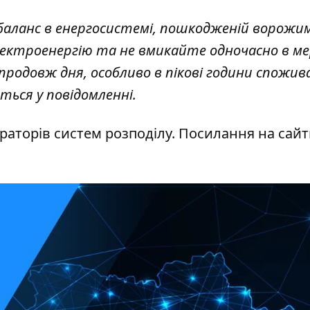
аланс в енергосистемі, пошкодженій ворожи
ектроенергію та не вмикайте одночасно в м
родовж дня, особливо в пікові години спожива
деться у повідомленні.
раторів систем розподілу. Посилання на сай