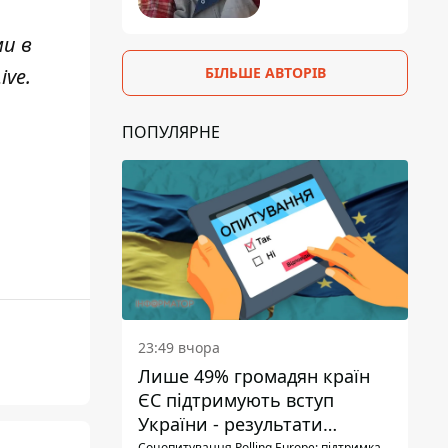
ми в
БІЛЬШЕ АВТОРІВ
ive
.
ПОПУЛЯРНЕ
23:49 вчора
Лише 49% громадян країн
ЄС підтримують вступ
України - результати
Соцопитування Polling Europe: підтримка