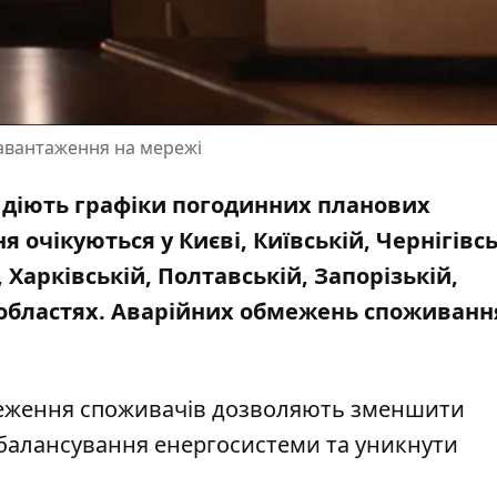
вантаження на мережі
ні діють графіки погодинних планових
ня очікуються
у Києві, Київській, Чернігівсь
Харківській, Полтавській, Запорізькій,
 областях. Аварійних обмежень споживанн
меження споживачів дозволяють зменшити
балансування енергосистеми та уникнути