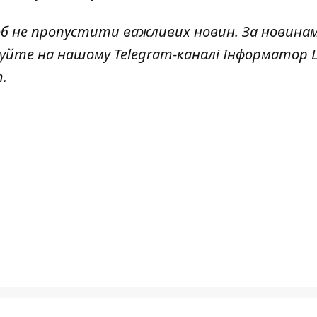
об не пропустити важливих новин. За новина
куйте на нашому Telegram-каналі
Інформатор L
т
.