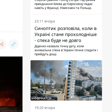
опитування
приєднання Києва до Євросоюзу падає
навіть у Франції, Німеччині та Польщі.
23:11 вчора
Синоптик розповіла, коли в
Україні стане прохолодніше
- спека буде не довго
Діденко назвала точну дату, коли
аномальна спека в Україні почне спадати і
прийдуть дощі.
19:20 вчора