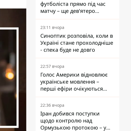
футболіста прямо під час
матчу – ще дев'ятеро
постраждали
23:11 вчора
Синоптик розповіла, коли в
Україні стане прохолодніше
- спека буде не довго
22:57 вчора
Голос Америки відновлює
українське мовлення –
перші ефіри очікуються
наступного тижня
22:36 вчора
Іран добився поступки
щодо контролю над
Ормузькою протокою – у