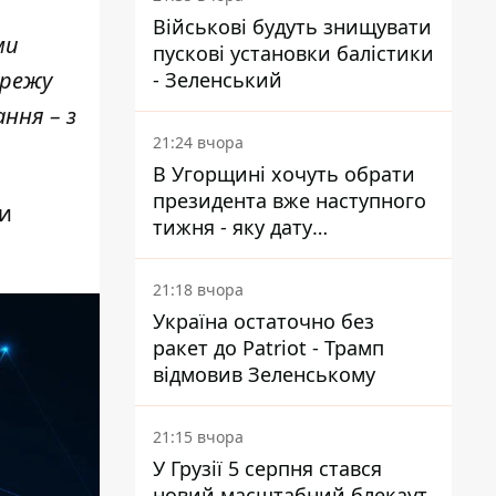
Військові будуть знищувати
ми
пускові установки балістики
ережу
- Зеленський
ння – з
21:24 вчора
В Угорщині хочуть обрати
президента вже наступного
ти
тижня - яку дату
пропонують
21:18 вчора
Україна остаточно без
ракет до Patriot - Трамп
відмовив Зеленському
21:15 вчора
У Грузії 5 серпня стався
новий масштабний блекаут