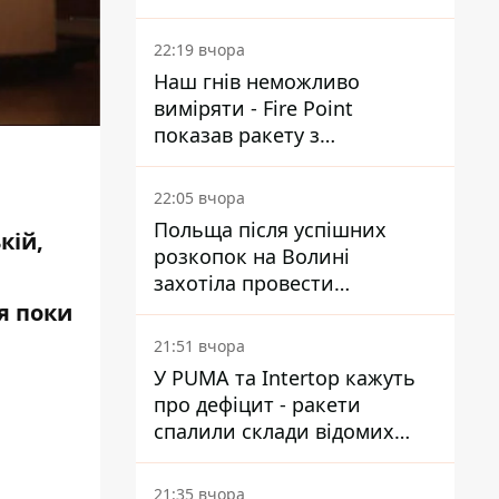
Reuters розкрили деталі
22:19 вчора
Наш гнів неможливо
виміряти - Fire Point
показав ракету з
загадковою позначкою 723
22:05 вчора
Польща після успішних
кій,
розкопок на Волині
захотіла провести
ексгумацію у нових місцях
я поки
21:51 вчора
У PUMA та Intertop кажуть
про дефіцит - ракети
спалили склади відомих
брендів
21:35 вчора