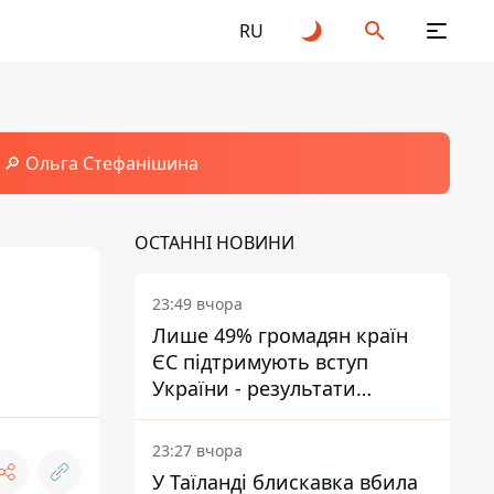
RU
🔎 Ольга Стефанішина
ОСТАННІ НОВИНИ
23:49 вчора
Лише 49% громадян країн
ЄС підтримують вступ
України - результати
опитування
23:27 вчора
У Таїланді блискавка вбила