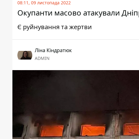
08:11, 09 листопада 2022
Окупанти масово атакували Дніп
Є руйнування та жертви
Ліна Кіндратюк
ADMIN