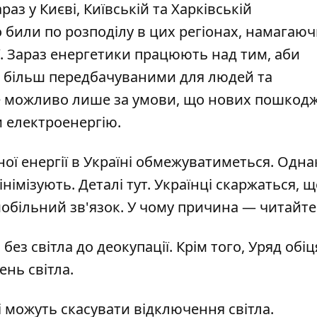
раз у Києві, Київській та Харківській
о били по розподілу в цих регіонах, намагаю
ї. Зараз
енергетики
працюють над тим, аби
ь більш передбачуваними для людей та
 це можливо лише за умови, що нових пошкод
и електроенергію.
ї енергії в Україні
обмежуватиметься
. Одна
німізують. Деталі
тут
. Українці скаржаться, щ
мобільний зв'язок. У чому причина — читайт
без світла
до деокупації. Крім того, Уряд
обіц
чень
світла.
ні можуть скасувати відключення
світла.