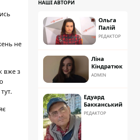
НАШІ АВТОРИ
чись
Ольга
Палій
РЕДАКТОР
жень не
Ліна
Кіндратюк
к вже з
ADMIN
о
е
тут
.
Едуард
Бакканський
яє
РЕДАКТОР