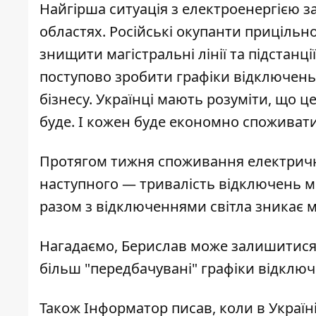
Найгірша ситуація з
електроенергією
за
областях. Російські окупанти прицільн
знищити магістральні лінії та підстанці
поступово зробити графіки відключен
бізнесу. Українці мають розуміти, що
буде. І кожен буде економно споживат
Протягом тижня споживання електрично
наступного — тривалість відключень мі
разом з відключеннями світла зникає 
Нагадаємо, Берислав
може залишитися 
більш "передбачувані" графіки відклю
Також
Інформатор
писав, коли
в Украї