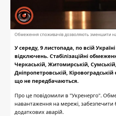
Обмеження споживачів дозволяють зменшити на
У середу, 9 листопада, по всій Украї
відключень.
Стабілізаційні обмежен
Черкаській, Житомирській, Сумській, 
Дніпропетровській, Кіровоградській
що не передбачаються.
Про це
повідомили
в "Укренерго". Об
навантаження на мережі, забезпечити 
додаткових аварій.