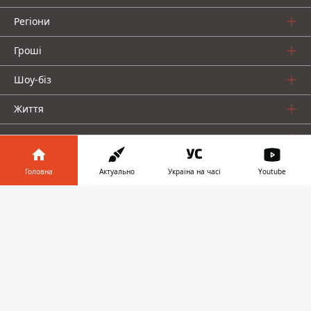
Регіони
Гроші
Шоу-біз
Життя
Про нас
Головна
Актуально
Україна на часі
Youtube
Інформатор у
Завантажити
телефоні
👉
Інформатор проекти
Столиця
Ваші фінанси
Авто
Geek
© 2016-2026 Informator