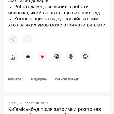
300 тисяч доларів
Роботодавець звільнив з роботи
чоловіка, який воював - що вирішив суд
Компенсація за відпустку військовим:
хто і за яких умов може отримати виплати
♥
🔥
😭
😆
😡
👍
ВІЙСЬКОВІ
МЕДИЦИНА
КОРИСНІ ПОРАДИ
12:15, 20 вересня 2023
Київміськбуд після затримки розпочав