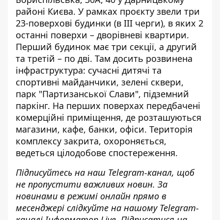
районі Києва. У рамках проєкту звели
три
23-поверхові будинки
(в III черги), в яких 2
останні поверхи – дворівневі квартири.
Перший будинок має три секції, а другий
та третій – по дві. Там досить розвинена
інфраструктура: сучасні дитячі та
спортивні майданчики, зелені сквери,
парк "Партизанської Слави", підземний
паркінг. На перших поверхах передбачені
комерційні приміщення, де розташуються
магазини, кафе, банки, офіси. Територія
комплексу закрита, охороняється
,
ведеться цілодобове спостереження.
Підписуйтесь на наш
Telegram-канал
, щоб
не пропустити важливих новин. За
новинами в режимі онлайн прямо в
месенджері слідкуйте на нашому Telegram-
каналі
Інформатор Live
. Підписатися на