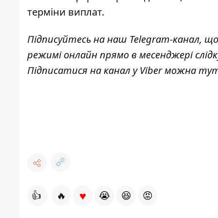
терміни виплат.
Підписуйтесь на наш
Telegram-канал
, щ
режимі онлайн прямо в месенджері слід
Підписатися на канал у Viber можна
ту
♥
👍
🔥
😭
😆
😡