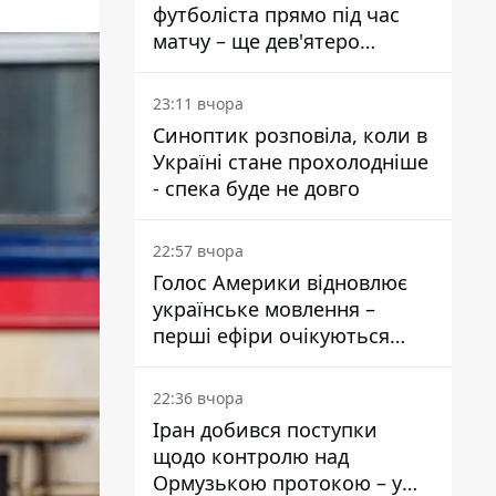
футболіста прямо під час
матчу – ще дев'ятеро
постраждали
23:11 вчора
Синоптик розповіла, коли в
Україні стане прохолодніше
- спека буде не довго
22:57 вчора
Голос Америки відновлює
українське мовлення –
перші ефіри очікуються
наступного тижня
22:36 вчора
Іран добився поступки
щодо контролю над
Ормузькою протокою – у