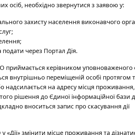
х осіб, необхідно звернутися з заявою у:
іального захисту населення виконавчого орга
слуг;
елення;
а подати через
Портал Дія
.
ВПО приймається керівником уповноваженого 
ься внутрішньо переміщеній особі протягом 
бо надсилається на адресу місця проживання,
нятого рішення до Єдиної інформаційної бази 
кладно вноситься запис про скасування дії
О у «Дії» змінити місце проживання та дізнати