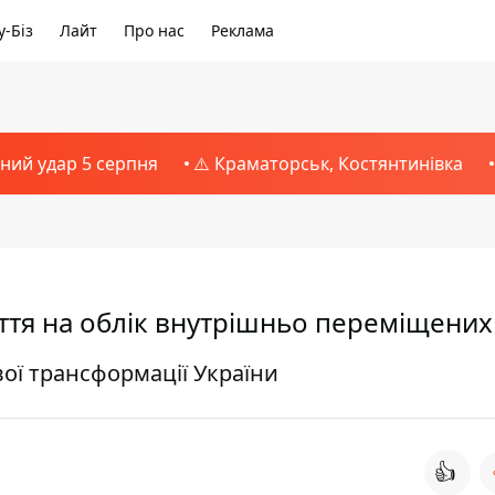
-Біз
Лайт
Про нас
Реклама
тний удар 5 серпня
⚠️ Краматорськ, Костянтинівка
яття на облік внутрішньо переміщених
вої трансформації України
👍