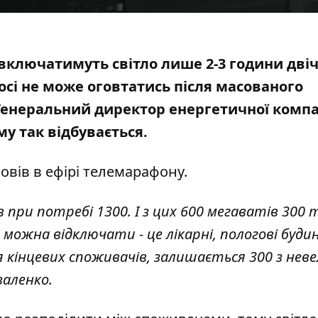
 включатимуть світло лише 2-3 години
двіч
осі не може оговтатись після масованого
 Генеральний директор енергетичної компа
му так відбувається.
овів
в ефірі телемарафону.
в при потребі 1300. І з цих 600 мегаватів 300
можна відключати - це лікарні, пологові будин
ля кінцевих споживачів, залишається 300 з нев
валенко.