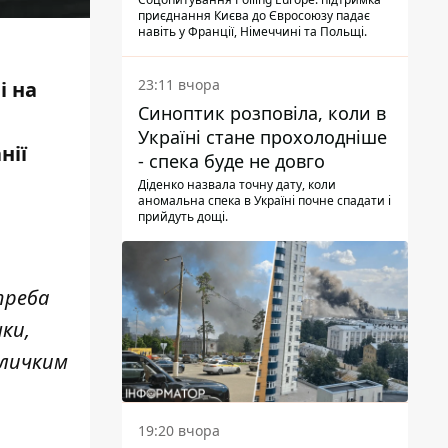
опитування
приєднання Києва до Євросоюзу падає
навіть у Франції, Німеччині та Польщі.
23:11 вчора
і на
Синоптик розповіла, коли в
Україні стане прохолодніше
нії
- спека буде не довго
Діденко назвала точну дату, коли
аномальна спека в Україні почне спадати і
прийдуть дощі.
 треба
ки,
еличким
19:20 вчора