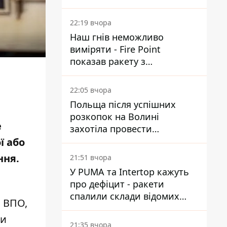
Reuters розкрили деталі
22:19 вчора
Наш гнів неможливо
виміряти - Fire Point
показав ракету з
загадковою позначкою 723
22:05 вчора
Польща після успішних
розкопок на Волині
е
захотіла провести
ексгумацію у нових місцях
ї або
ння.
21:51 вчора
У PUMA та Intertop кажуть
про дефіцит - ракети
спалили склади відомих
и ВПО,
брендів
би
21:35 вчора