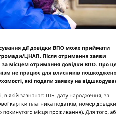
касування дії довідки ВПО може приймати
 громади/ЦНАП. Після отримання заяви
 за місцем отримання довідки ВПО. Про ц
нізм не працює для власників пошкоджено
хомості, які подали заявку на відшкодува
в якій зазначає: ПІБ, дату народження, за
ової картки платника податків, номер довідк
о покинутого місця проживання). Для того, а