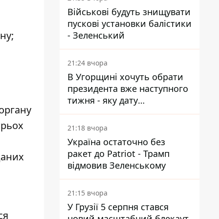
Військові будуть знищувати
пускові установки балістики
ну;
- Зеленський
21:24 вчора
В Угорщині хочуть обрати
президента вже наступного
тижня - яку дату
органу
пропонують
трьох
21:18 вчора
Україна остаточно без
ракет до Patriot - Трамп
даних
відмовив Зеленському
21:15 вчора
У Грузії 5 серпня стався
ся
новий масштабний блекаут