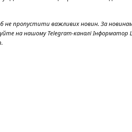
об не пропустити важливих новин. За новина
куйте на нашому Telegram-каналі
Інформатор L
т
.