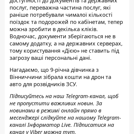
доступності до документів та державних
послуг, переважна частина послуг, які
раніше потребували чималої кількості
поїздок та подорожей по кабінетам, тепер
можна зробити в декілька кліків.
Водночас, документи зберігаються не в
самому додатку, а на державних серверах,
тому користування «Дією» не ставить під
загрозу ваші персональні дані.
Нагадаємо, що
9-річна дівчинка з
Вінниччини зібрала кошти на дрон та
авто для розвідників ЗСУ
.
Підписуйтесь на наш
Telegram-канал
, щоб
не пропустити важливих новин. За
новинами в режимі онлайн прямо в
месенджері слідкуйте на нашому Telegram-
каналі
Інформатор Live
. Підписатися на
канал у Viber можна
тут
.