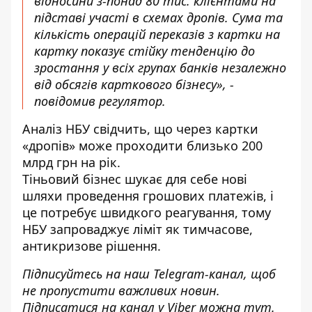
відносини з-понад 80 тис. клієнтами на
підставі участі в схемах дропів. Сума та
кількість операцій переказів з картки на
картку показує стійку тенденцію до
зростання у всіх групах банків незалежно
від обсягів карткового бізнесу», -
повідомив регулятор.
Аналіз НБУ свідчить, що через картки
«дропів» може проходити близько 200
млрд грн на рік.
Тіньовий бізнес шукає для себе нові
шляхи проведення грошових платежів, і
це потребує швидкого реагування, тому
НБУ запроваджує ліміт як тимчасове,
антикризове рішення.
Підписуйтесь на наш
Telegram-канал
, щоб
не пропустити важливих новин.
Підписатися на канал у Viber можна
тут
.