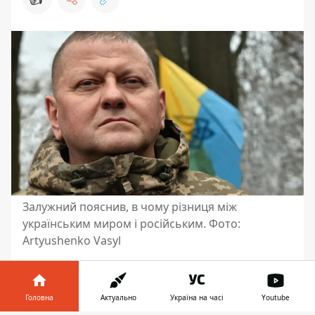
Залужний пояснив, в чому різниця між
українським миром і російським. Фото:
Artyushenko Vasyl
Посол України у Великій Британії та
колишній головнокомандувач ЗСУ Валерій
Головна
Актуально
Україна на часі
Youtube
Залужний виступив на відкритті нового