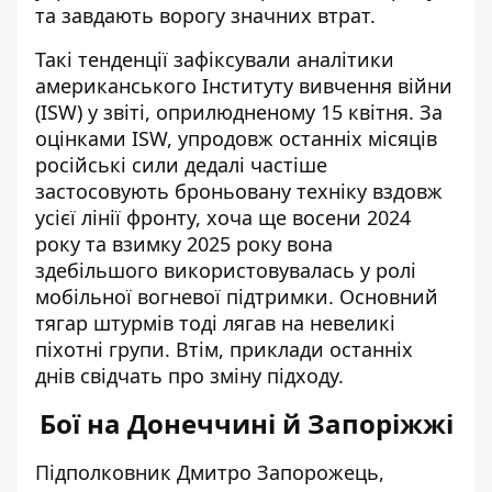
та завдають
ворогу значних втрат
.
Такі тенденції зафіксували аналітики
американського Інституту вивчення війни
(ISW) у звіті, оприлюдненому 15 квітня. За
оцінками ISW, упродовж останніх місяців
російські сили дедалі частіше
застосовують броньовану техніку
вздовж
усієї лінії фронту, хоча ще восени 2024
року та взимку 2025 року вона
здебільшого використовувалась у ролі
мобільної вогневої підтримки. Основний
тягар штурмів тоді лягав на невеликі
піхотні групи. Втім, приклади останніх
днів свідчать про зміну підходу.
Бої на Донеччині й Запоріжжі
Підполковник Дмитро Запорожець,