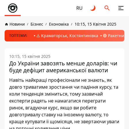
RU
Новини
Бізнес
Економіка
10:15, 15 Квітня 2025
⚠️ Краматорськ, Костянтинівка
🔴 Ракетний 
ТОПТЕМИ:
10:15, 15 квітня 2025
До України завозять менше доларів: чи
буде дефіцит американської валюти
Навіть найкращі професіонали не знають, як
довго триватиме зростання чи падіння курсу, та
коли тенденція зміниться, тому зазвичай
експерти радять не намагатися переграти
ринок, вгадуючи курс, якщо ви робите
довготривалу ставку на іноземну валюту, то
краще купувати її щомісяця, не звертаючи уваги
на поточні коливання ціни