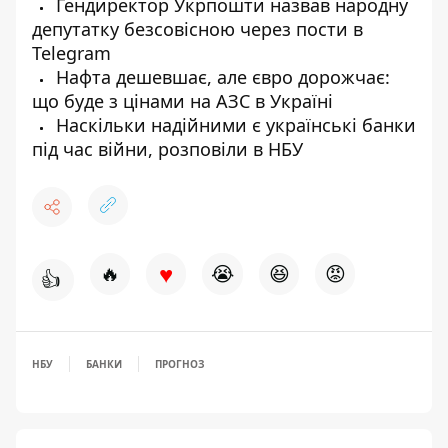
Гендиректор Укрпошти назвав народну
депутатку безсовісною через пости в
Telegram
Нафта дешевшає, але євро дорожчає:
що буде з цінами на АЗС в Україні
Наскільки надійними є українські банки
під час війни, розповіли в НБУ
♥
🔥
😭
😆
😡
👍
НБУ
БАНКИ
ПРОГНОЗ