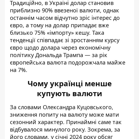
Традиційно, в Україні долар становив
приблизно 90% ввезеної валюти, однак
останнім часом відчутно зріс інтерес до
євро, а тому на долар припадає вже
близько 75% «імпорту» кешу. Така
тенденції співпадає зі зростанням курсу
євро щодо долара через економічну
політику Дональда Трампа — за рік
європейська валюта подорожчала майже
на 7%.
Чому українці менше
купують валюти
За словами Олександра Куцовського,
зниження попиту на валюту може мати
сезонний характер. Принаймні саме так
відбувалося минулого року. Зокрема, за
його словами, у січні 2024 року обсяг