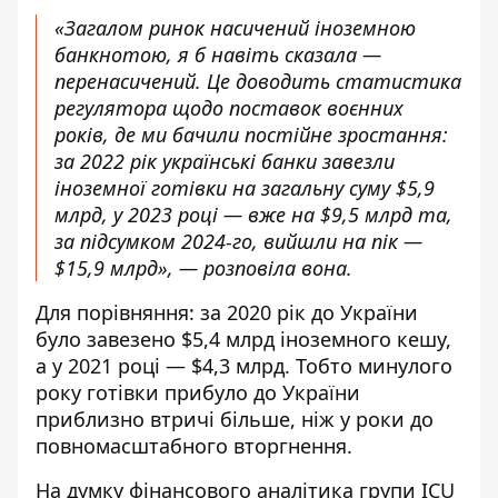
«Загалом ринок насичений іноземною
банкнотою, я б навіть сказала —
перенасичений. Це доводить статистика
регулятора щодо поставок воєнних
років, де ми бачили постійне зростання:
за 2022 рік українські банки завезли
іноземної готівки на загальну суму $5,9
млрд, у 2023 році — вже на $9,5 млрд та,
за підсумком 2024-го, вийшли на пік —
$15,9 млрд», — розповіла вона.
Для порівняння: за 2020 рік до України
було завезено $5,4 млрд іноземного кешу,
а у 2021 році — $4,3 млрд. Тобто минулого
року готівки прибуло до України
приблизно втричі більше, ніж у роки до
повномасштабного вторгнення.
На думку фінансового аналітика групи ICU