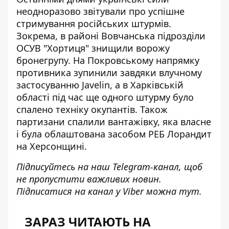
неодноразово звітували про успішне
стримування російських штурмів.
Зокрема, в районі Вовчанська підрозділи
ОСУВ "Хортиця" знищили ворожу
бронегрупу. На Покровському напрямку
противника зупинили завдяки влучному
застосуванню Javelin, а в Харківській
області під час ще одного штурму було
спалено техніку окупантів. Також
партизани спалили вантажівку
, яка власне
і була облаштована засобом РЕБ Лорандит
на Херсонщині.
Підписуйтесь на наш
Telegram-канал
, щоб
не пропустити важливих новин.
Підписатися на канал у Viber можна
тут
.
ЗАРАЗ ЧИТАЮТЬ НА