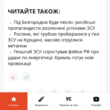
ЧИТАЙТЕ ТАКОЖ:
Під Бєлгородом буде пекло: російські
пропагандисти розлючені успіхами ЗСУ
Росіяни, які трубою пробиралися у тил
ЗСУ на Курщині, масово отруїлися
метаном
Генштаб ЗСУ спростував фейки РФ про
удари по енергетиці: Кремль готує нові
провокації
♥
🔥
😭
😆
😡
👍
Головна
Актуально
Україна на часі
Youtube