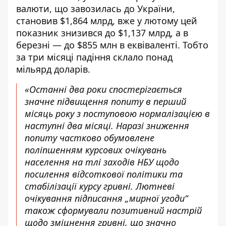
валюти, що завозилась до України,
становив $1,864 млрд, вже у лютому цей
показник знизився до $1,137 млрд, а в
березні — до $855 млн в еквіваленті. Тобто
за три місяці падіння склало понад
мільярд доларів.
«Останні два роки спостерігається
значне підвищення попиту в перший
місяць року з поступовою нормалізацією в
наступні два місяці. Наразі зниження
попиту частково обумовлене
поліпшенням курсових очікувань
населення на тлі заходів НБУ щодо
посилення відсоткової політики та
стабілізації курсу гривні. Лютневі
очікування підписання „мирної угоди“
також сформували позитивний настрій
щодо зміцнення гривні, що значно