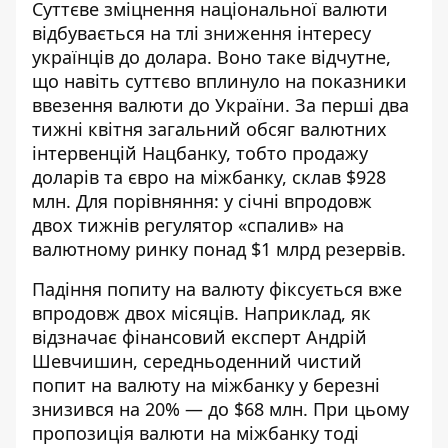
Суттєве зміцнення національної валюти
відбувається на тлі
зниження інтересу
українців до долара
. Воно таке відчутне,
що навіть суттєво вплинуло на показники
ввезення валюти до України. За перші два
тижні квітня загальний обсяг валютних
інтервенцій Нацбанку, тобто продажу
доларів та євро на міжбанку, склав $928
млн. Для порівняння: у січні впродовж
двох тижнів регулятор «спалив» на
валютному ринку понад $1 млрд резервів.
Падіння попиту на валюту
фіксується вже
впродовж двох місяців. Наприклад, як
відзначає фінансовий експерт Андрій
Шевчишин, середньоденний чистий
попит на валюту на міжбанку у березні
знизився на 20% — до $68 млн. При цьому
пропозиція валюти на міжбанку тоді