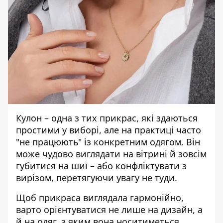
Кулон – одна з тих прикрас, які здаються
простими у виборі, але на практиці часто
"не працюють" із конкретним одягом. Він
може чудово виглядати на вітрині й зовсім
губитися на шиї – або конфліктувати з
вирізом, перетягуючи увагу не туди.
Щоб прикраса виглядала гармонійно,
варто орієнтуватися не лише на дизайн, а
й на одяг, з яким вона носитиметься