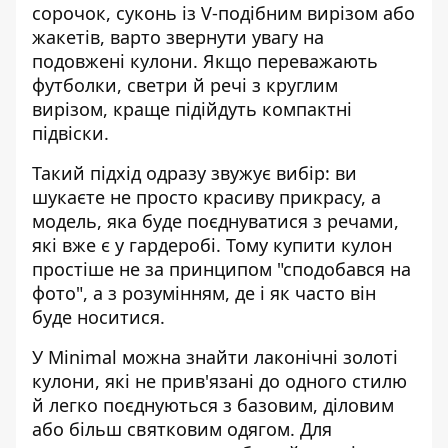
сорочок, суконь із V-подібним вирізом або
жакетів, варто звернути увагу на
подовжені кулони. Якщо переважають
футболки, светри й речі з круглим
вирізом, краще підійдуть компактні
підвіски.
Такий підхід одразу звужує вибір: ви
шукаєте не просто красиву прикрасу, а
модель, яка буде поєднуватися з речами,
які вже є у гардеробі. Тому
купити кулон
простіше не за принципом "сподобався на
фото", а з розумінням, де і як часто він
буде носитися.
У Minimal можна знайти лаконічні золоті
кулони, які не прив'язані до одного стилю
й легко поєднуються з базовим, діловим
або більш святковим одягом. Для