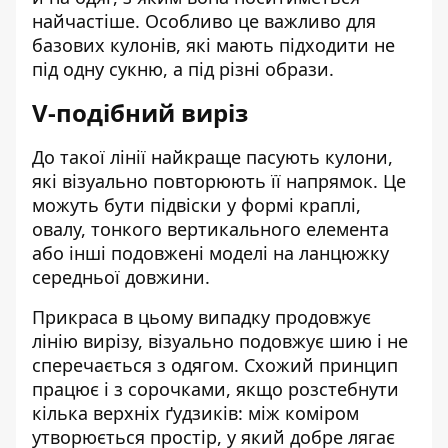
найчастіше. Особливо це важливо для
базових кулонів, які мають підходити не
під одну сукню, а під різні образи.
V-подібний виріз
До такої лінії найкраще пасують кулони,
які візуально повторюють її напрямок. Це
можуть бути підвіски у формі краплі,
овалу, тонкого вертикального елемента
або інші подовжені моделі на ланцюжку
середньої довжини.
Прикраса в цьому випадку продовжує
лінію вирізу, візуально подовжує шию і не
сперечається з одягом. Схожий принцип
працює і з сорочками, якщо розстебнути
кілька верхніх ґудзиків: між коміром
утворюється простір, у який добре лягає