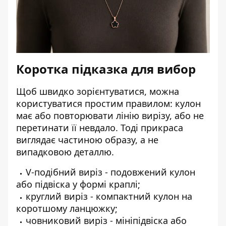
Коротка підказка для вибор
Щоб швидко зорієнтуватися, можна
користуватися простим правилом: кулон
має або повторювати лінію вирізу, або не
перетинати її невдало. Тоді прикраса
виглядає частиною образу, а не
випадковою деталлю.
V-подібний виріз - подовжений кулон
або підвіска у формі краплі;
круглий виріз - компактний кулон на
коротшому ланцюжку;
човниковий виріз - мініпідвіска або