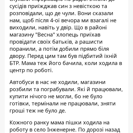
сусідів приїжджав син з невісткою та
розповідали, що де чули. Вони сказали
нам, щоб після 4-ої вечора ми взагалі не
виходили, навіть у двір. Що в районі
магазину "Весна" хлопець приїхав
провідати своїх батьків, а рашисти
поранили, а потім добили прямо біля
двору. Перед цим там був підбитий їхній
БТР. Мама теж його бачила, коли ходила в
центр по роботі.
Автобуси в нас не ходили, магазини
розбили та пограбували. Які й працювали,
купити нічого не могли, бо не було
готівки, термінали не працювали, зняти
гроші теж не було де.
Кожного ранку мама пішки ходила на
роботу в село Інженерне. По дорозі назад