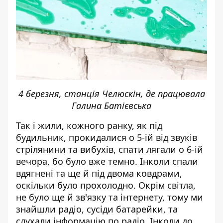
4 березня, станція Челюскін, де працювала
Галина Батієвська
Так і жили, кожного ранку, як під
будильник, прокидалися о 5-ій від звуків
стрілянини та вибухів, спати лягали о 6-ій
вечора, бо було вже темно. Інколи спали
вдягнені та ще й під двома ковдрами,
оскільки було прохолодно. Окрім світла,
не було ще й зв'язку та інтернету, тому ми
знайшли радіо, сусіди батарейки, та
слухали інформацію по радіо. Інколи до