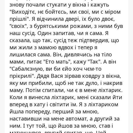
знову почали стукати у вікна і кажуть
"Виходітє, нє бойтєсь, ми свої, ми с міром
прішлі". Я відчинила двері, їх було двоє,
"своїх", з бурятськими рожами, з ними був
наш сусід. Один запитав, чи я сама. Я
сказала, що так, сусід теж підтвердив, що
ми жили з мамою вдвох і тепер я
лишилася сама. Він, дивлячись на тіло
мами, питає "Ето мать", кажу "Так". А він
"Сабалєзную, ви би єйо хоч чєм-то
прікрилі". Дядя Вася зірвав ковдру з вікна,
яку ми прибили, щоб не так дуло, і накрив
маму. Потім спитали, чи є в мене ліхтарик.
Коли я винесла ліхтарик, мені сказали йти
вперед в хату і світити їм. Я з ліхтариком
йшла попереду, перший за мною,
наставивши на мене автомат, а другий за
ним. І тут той, що йшов за мною, став і
матюкнувся, другий спитав, що. Цей