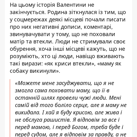
На цьому історія Валентини не
закінчується. Родина зіткнулася із тим, що
у соцмережах деякі місцеві почали писати
про них негативні дописи, коментарі,
звинувачувати у тому, що не поховали
матір та втекли. Люди не стримували своє
обурення, хоча інші місцеві кажуть, що не
розуміють, хто ці люди, навіщо вживають
такі вирази: «як криси втекли», «маму як
собаку викинули».
«Можете мене засуджувати, що я не
змогла сама поховати маму, що її в
останній шлях провели чужі люди. Мені
самій від того боліло серце, але я маму не
викидала. І хай я буду крисою, але жива і
не обслуга рашистів. Я відповім за все і
перед мамою, і перед Богом, треба буде і
перед судом, але я відповім за правду, а не