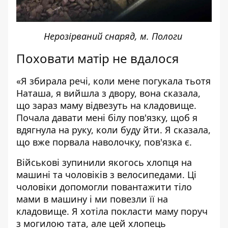
Нерозірваний снаряд, м. Пологи
Поховати матір не вдалося
«Я збирала речі, коли мене погукала тьотя
Наташа, я вийшла з двору, вона сказала,
що зараз маму відвезуть на кладовище.
Почала давати мені білу пов'язку, щоб я
вдягнула на руку, коли буду йти. Я сказала,
що вже порвала наволочку, пов'язка є.
Військові зупинили якогось хлопця на
машині та чоловіків з велосипедами. Ці
чоловіки допомогли повантажити тіло
мами в машину і ми повезли її на
кладовище. Я хотіла покласти маму поруч
з могилою тата, але цей хлопець