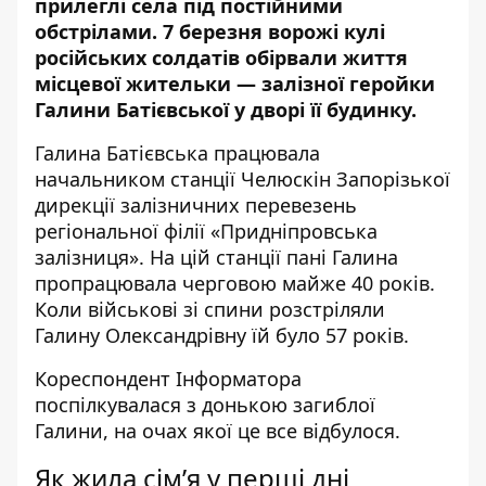
прилеглі села під постійними
обстрілами. 7 березня ворожі кулі
російських солдатів обірвали життя
місцевої жительки — залізної геройки
Галини Батієвської у дворі її будинку.
Галина Батієвська працювала
начальником станції Челюскін Запорізької
дирекції залізничних перевезень
регіональної філії «Придніпровська
залізниця». На цій станції пані Галина
пропрацювала черговою майже 40 років.
Коли військові зі спини розстріляли
Галину Олександрівну їй було 57 років.
Кореспондент
Інформатора
поспілкувалася з донькою загиблої
Галини, на очах якої це все відбулося.
Як жила сім’я у перші дні