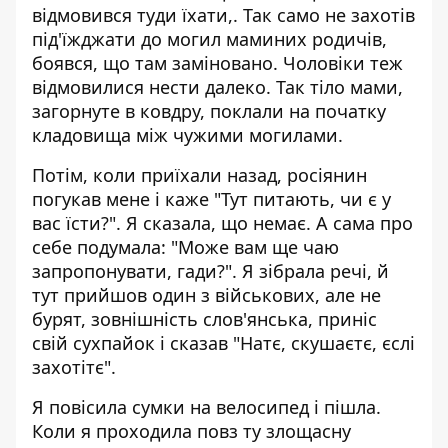
відмовився туди їхати,. Так само не захотів
під'їжджати до могил маминих родичів,
боявся, що там заміновано.
Чоловіки теж
відмовилися нести далеко. Так тіло мами,
загорнуте в ковдру, поклали на початку
кладовища між чужими могилами.
Потім, коли приїхали назад, росіянин
погукав мене і каже "Тут питають, чи є у
вас їсти?". Я сказала, що немає. А сама про
себе подумала: "Може вам ще чаю
запропонувати, гади?". Я зібрала речі, й
тут прийшов один з військових, але не
бурят, зовнішність слов'янська, приніс
свій сухпайок і сказав "Натє, скушаєтє, єслі
захотітє".
Я повісила сумки на велосипед і пішла.
Коли я проходила повз ту злощасну