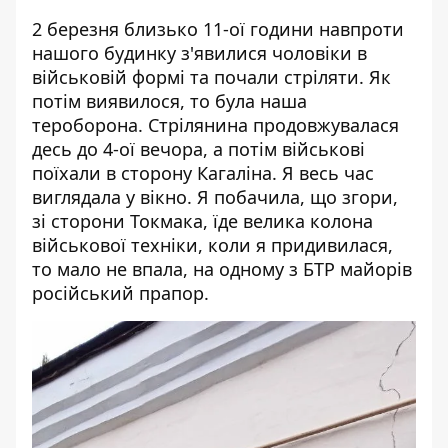
2 березня близько 11-ої години навпроти
нашого будинку з'явилися чоловіки в
військовій формі та почали стріляти. Як
потім виявилося, то була наша
тероборона. Стрілянина продовжувалася
десь до 4-ої вечора, а потім військові
поїхали в сторону Кагаліна. Я весь час
виглядала у вікно. Я побачила, що згори,
зі сторони Токмака, їде велика колона
військової техніки, коли я придивилася,
то мало не впала, на одному з БТР майорів
російський прапор.