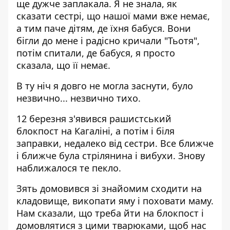
ще дужче заплакала. Я не знала, як
сказати сестрі, що нашої мами вже немає,
а тим паче дітям, де їхня бабуся. Вони
бігли до мене і радісно кричали "Тьотя",
потім спитали, де бабуся, я просто
сказала, що її немає.
В ту ніч я довго не могла заснути, було
незвично... незвично тихо.
12 березня з'явився рашистський
блокпост на Кагаліні, а потім і біля
заправки, недалеко від сестри. Все ближче
і ближче була стрілянина і вибухи. Знову
наближалося те пекло.
Зять домовився зі знайомим сходити на
кладовище, викопати яму і поховати маму.
Нам сказали, що треба йти на блокпост і
домовлятися з цими тварюками, щоб нас