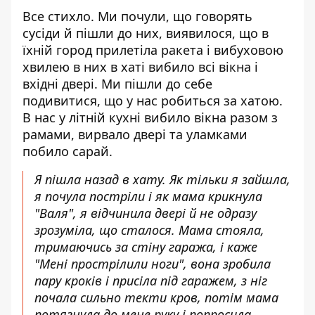
Все стихло. Ми почули, що говорять
сусіди й пішли до них, виявилося, що в
їхній город прилетіла ракета і вибуховою
хвилею в них в хаті вибило всі вікна і
вхідні двері. Ми пішли до себе
подивитися, що у нас робиться за хатою.
В нас у літній кухні вибило вікна разом з
рамами, вирвало двері та уламками
побило сарай.
Я пішла назад в хату. Як тільки я зайшла,
я почула постріли і як мама крикнула
"Валя", я відчинила двері й не одразу
зрозуміла, що сталося. Мама стояла,
тримаючись за стіну гаража, і каже
"Мені прострілили ноги", вона зробила
пару кроків і присіла під гаражем, з ніг
почала сильно текти кров, потім мама
потягнула до мене руку і попросила