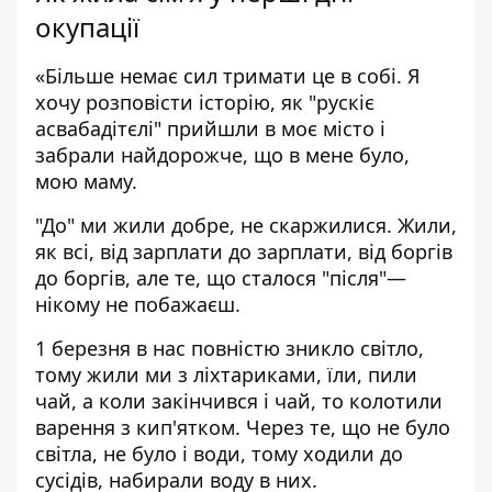
окупації
«Більше немає сил тримати це в собі. Я
хочу розповісти історію, як "рускіє
асвабадітєлі" прийшли в моє місто і
забрали найдорожче, що в мене було,
мою маму.
"До" ми жили добре, не скаржилися. Жили,
як всі, від зарплати до зарплати, від боргів
до боргів, але те, що сталося "після"—
нікому не побажаєш.
1 березня в нас повністю зникло світло,
тому жили ми з ліхтариками, їли, пили
чай, а коли закінчився і чай, то колотили
варення з кип'ятком. Через те, що не було
світла, не було і води, тому ходили до
сусідів, набирали воду в них.