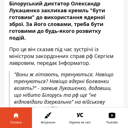
Білоруський диктатор Олександр
Лукашенко закликав кремль "бути
готовим" до використання ядерної
зброї. За його словами, треба бути
готовими до будь-якого розвитку
подій.
Про це він
сказав
під час зустрічі із
міністром закордонних справ рф Сергієм
лавровим, передає
Інформатор
.
"Вони ж літають, тренуються. Навіщо
тренуються? Навіщо ядерні болванки
возять?" - заявив Лукашенко, додавши,
що нібито Білорусь та рф ще "не
відповідали дзеркально" на військову
активність НАТО.
Він також вважає, що треба бути
Головна
Актуально
Україна на часі
Youtube
готовими до будь-якого розвитку подій та