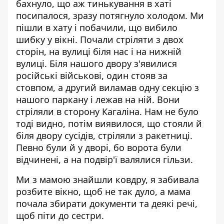
бахнуло, що аж тинькування в хаті
посипалося, зразу потягнуло холодом. Ми
пішли в хату і побачили, що вибило
шибку у вікні. Почали стріляти з двох
сторін, на вулиці біля нас і на нижній
вулиці. Біля нашого двору з'явилися
російські військові, один стояв за
стовпом, а другий виламав одну секцію з
нашого паркану і лежав на ній. Вони
стріляли в сторону Кагаліна. Нам не було
тоді видно, потім виявилося, що стояли й
біля двору сусідів, стріляли з ракетниці.
Певно були й у дворі, бо ворота були
відчинені, а на подвір'ї валялися гільзи.
Ми з мамою знайшли ковдру, я забивала
розбите вікно, щоб не так дуло, а мама
почала збирати документи та деякі речі,
щоб піти до сестри.