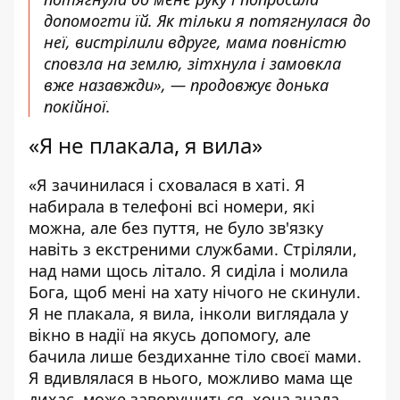
допомогти їй. Як тільки я потягнулася до
неї, вистрілили вдруге, мама повністю
сповзла на землю, зітхнула і замовкла
вже назавжди», — продовжує донька
покійної.
«Я не плакала, я вила»
«Я зачинилася і сховалася в хаті. Я
набирала в телефоні всі номери, які
можна, але без пуття, не було зв'язку
навіть з екстреними службами. Стріляли,
над нами щось літало. Я сиділа і молила
Бога, щоб мені на хату нічого не скинули.
Я не плакала, я вила, інколи виглядала у
вікно в надії на якусь допомогу, але
бачила лише бездиханне тіло своєї мами.
Я вдивлялася в нього, можливо мама ще
дихає, може заворушиться, хоча знала,