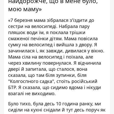
найдорожче, що в мене було,
мою маму»
«7 березня мама зібралася з'їздити до
сестри на велосипеді. Набрала пару
пляшок води їм, я поклала трішки
смаженої печінки дітям. Мама повісила
сумку на велосипед і вийшла з двору. Я
зачинилася і, як завжди, дивилася у вікно.
Мама сіла на велосипед і поїхала, але
через хвилину повернулася. Я відчинила
двері й запитала, що сталося, вона
сказала, що там біля зупинки, біля
"Колгоспного садка", стоїть російський
БТР. Я сказала, що сидимо вдома і нікуди
взагалі не виходимо.
Було тихо, була десь 10 година ранку, ми
сиділи на кухні снідали й тут десь поруч як