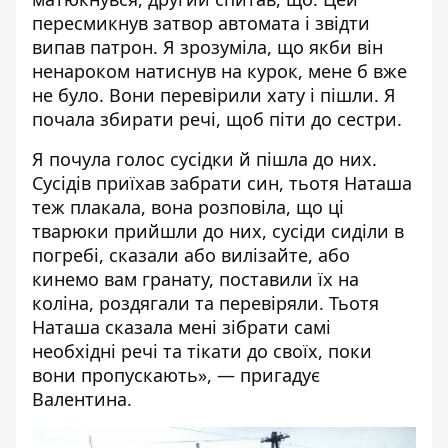
пересмикнув затвор автомата і звідти
випав патрон. Я зрозуміла, що якби він
ненароком натиснув на курок, мене б вже
не було. Вони перевірили хату і пішли. Я
почала збирати речі, щоб піти до сестри.
Я почула голос сусідки й пішла до них.
Сусідів приїхав забрати син, тьотя Наташа
теж плакала, вона розповіла, що ці
тварюки прийшли до них, сусіди сиділи в
погребі, сказали або вилізайте, або
кинемо вам гранату, поставили їх на
коліна, роздягали та перевіряли. Тьотя
Наташа сказала мені зібрати самі
необхідні речі та тікати до своїх, поки
вони пропускають», — пригадує
Валентина.