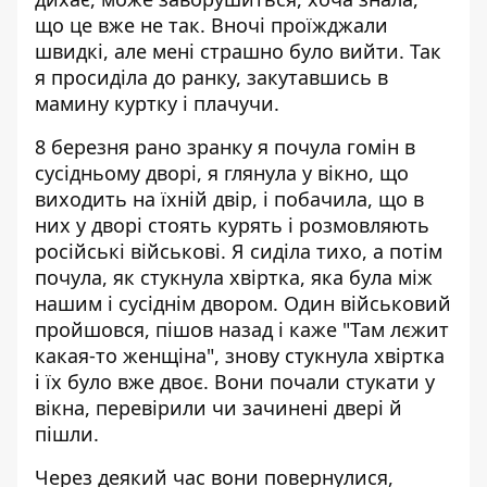
що це вже не так. Вночі проїжджали
швидкі, але мені страшно було вийти. Так
я просиділа до ранку, закутавшись в
мамину куртку і плачучи.
8 березня рано зранку я почула гомін в
сусідньому дворі, я глянула у вікно, що
виходить на їхній двір, і побачила, що в
них у дворі стоять курять і розмовляють
російські військові. Я сиділа тихо, а потім
почула, як стукнула хвіртка, яка була між
нашим і сусіднім двором. Один військовий
пройшовся, пішов назад і каже "Там лєжит
какая-то женщіна", знову стукнула хвіртка
і їх було вже двоє. Вони почали стукати у
вікна, перевірили чи зачинені двері й
пішли.
Через деякий час вони повернулися,