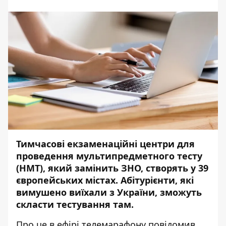
Тимчасові екзаменаційні центри для
проведення мультипредметного тесту
(НМТ), який замінить ЗНО, створять у 39
європейських містах. Абітурієнти, які
вимушено виїхали з України, зможуть
скласти тестування там.
Про це в ефірі телемарафону
повідомив