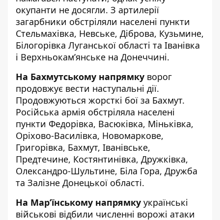
окупанти не досягли. З артилерії
загарбники обстріляли населені пункти
Стельмахівка, Невське, Діброва, Кузьмине,
Білогорівка Луганської області та Іванівка
і Верхньокам’янське на Донеччині.
На Бахмутському напрямку
ворог
продовжує вести наступальні дії.
Продовжуються жорсткі бої за Бахмут.
Російська армія обстріляла населені
пункти Федорівка, Васюківка, Міньківка,
Оріхово-Василівка, Новомаркове,
Григорівка, Бахмут, Іванівське,
Предтечине, Костянтинівка, Дружківка,
Олександро-Шультине, Біла Гора, Дружба
та Залізне Донецької області.
На Мар’їнському напрямку
українські
військові відбили численні ворожі атаки