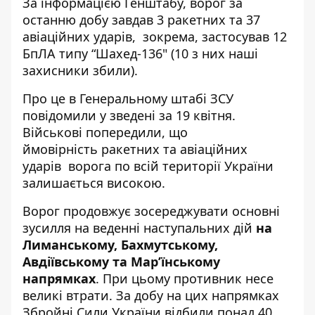
За інформацією Генштабу, ворог за
останню добу завдав 3 ракетних та 37
авіаційних ударів, зокрема, застосував 12
БпЛА типу “Шахед-136" (10 з них
наші
захисники
збили).
Про це в Генеральному штабі ЗСУ
повідомили
у зведені за 19 квітня.
Військові попередили, що
ймовірність ракетних та авіаційних
ударів ворога по всій території України
залишається високою.
Ворог продовжує зосереджувати основні
зусилля на веденні наступальних дій
на
Лиманському, Бахмутському,
Авдіївському та Мар’їнському
напрямках
. При цьому противник несе
великі втрати. За добу на цих напрямках
Збройні Сили України відбили понад 40