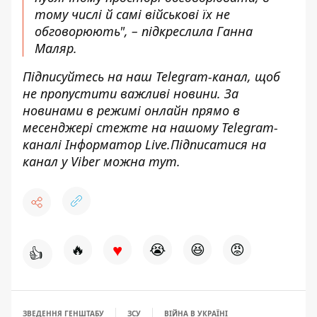
тому числі й самі військові їх не
обговорюють", – підкреслила Ганна
Маляр.
Підписуйтесь на наш
Telegram-канал,
щоб
не пропустити важливі новини. За
новинами в режимі онлайн прямо в
месенджері стежте на нашому Telegram-
каналі
Інформатор Live
.Підписатися на
канал у Viber можна
тут
.
♥
🔥
😭
😆
😡
👍
ЗВЕДЕННЯ ГЕНШТАБУ
ЗСУ
ВІЙНА В УКРАЇНІ