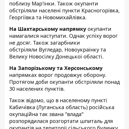
поблизу Мар'їнки. Також окупанти
обстріляли населені пункти Красногорівка,
Георгіївка та Новомихайлівка.
На Шахтарському напрямку
окупанти
намагалися наступати. Однак успіху ворог
не досяг. Також загарбники
обстріляли Вугледар, Новоукраїнку та
Велику Новосілку Донецької області.
На Запорізькому та Херсонському
напрямках ворог продовжує оборону.
Протягом доби окупанти обстріляли понад
30 населених пунктів.
Також відомо, що в населеному пункті
Кабичівка (Луганська область) російська
окупаційна так звана "влада"
розпорядилася розгортати шпиталь для
окупантів на території сільського будинку