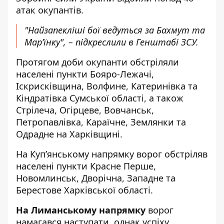
атак окупантів.
"Найзапекліші бої ведуться за Бахмут та
Мар’їнку", – підкреслили в Генштабі ЗСУ.
Протягом доби окупанти обстріляли
населені пункти Бояро-Лежачі,
Іскрисківщина, Волфине, Катеринівка та
Кіндратівка Сумської області, а також
Стрілеча, Огірцеве, Вовчанськ,
Петропавлівка, Караїчне, Землянки та
Одрадне на Харківщині.
На Куп’янському напрямку ворог обстріляв
населені пункти Красне Перше,
Новомлинськ, Дворічна, Западне та
Берестове Харківської області.
На Лиманському напрямку
ворог
намагався наступати, однак успіху