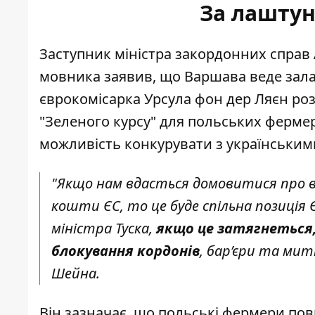
За лашту
Заступник міністра закордонних справ
мовника заявив, що Варшава веде зал
єврокомісарка Урсула фон дер Ляєн ро
"Зеленого курсу" для польських фермері
можливість конкурувати з українським
"Якщо нам вдасться домовитися про в
кошти ЄС, то це буде спільна позиція 
міністра Туска,
якщо це затягнеться,
блокування кордонів
, бар’єри та ми
Шейна.
Він зазначає, що польські фермери пов