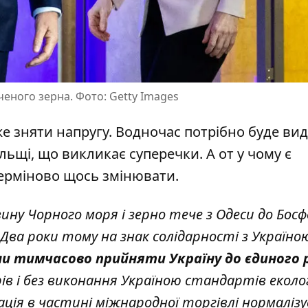
ченого зерна. Фото: Getty Images
е зняти напругу. Водночас потрібно буде ви
льщі, що викликає суперечки. А от у чому є
 терміново щось змінювати.
ину Чорного моря і зерно тече з Одеси до Босф
. Два роки тому на знак солідарності з Україно
ли тимчасово прийняти Україну до єдиного 
рів і без виконання Україною стандартів еколо
ація в частині міжнародної торгівлі нормалізу