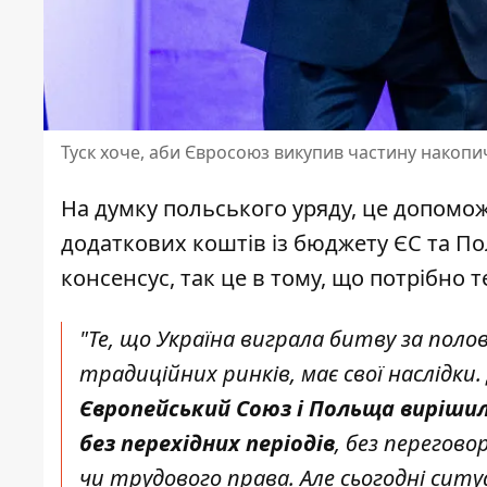
Туск хоче, аби Євросоюз викупив частину накопи
На думку польського уряду, це допомож
додаткових коштів із бюджету ЄС та По
консенсус, так це в тому, що потрібно
"Те, що Україна виграла битву за полов
традиційних ринків, має свої наслідки
Європейський Союз і Польща виріши
без перехідних періодів
, без перегово
чи трудового права. Але сьогодні ситу