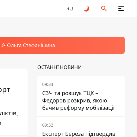
RU
🔎 Ольга Стефанішина
ОСТАННІ НОВИНИ
09:33
орт
СЗЧ та розшук ТЦК –
Федоров розкрив, якою
бачив реформу мобілізації
іктів,
и
09:32
Експерт Береза підтвердив