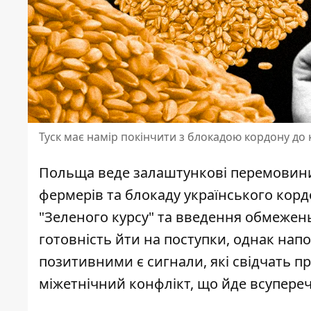
Туск має намір покінчити з блокадою кордону до 
Польща веде залаштункові перемовини
фермерів та блокаду українського кор
"Зеленого курсу" та введення обмежень 
готовність йти на поступки, однак нап
позитивними є сигнали, які свідчать 
міжетнічний конфлікт, що йде всупере