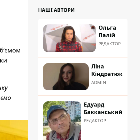
НАШІ АВТОРИ
Ольга
Палій
РЕДАКТОР
об’ємом
шки
Ліна
Кіндратюк
ADMIN
шку
аємо
Едуард
Бакканський
РЕДАКТОР