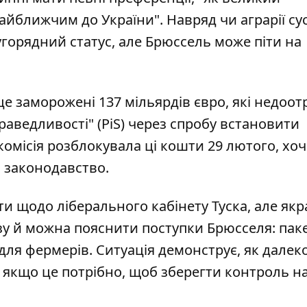
айближчим до України". Навряд чи аграрії сус
угорядний статус, але Брюссель може піти на
це заморожені 137 мільярдів євро, які недоо
раведливості" (PiS) через спробу встановити
омісія розблокувала ці кошти 29 лютого, хоч
в законодавство
.
ти щодо ліберального кабінету Туска, але якр
у й можна пояснити поступки Брюсселя: пак
для фермерів. Ситуація демонструє, як далеко
, якщо це потрібно, щоб зберегти контроль н