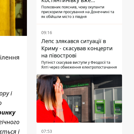
Костянтинівку вже
найближчими місяцями
Полковник пояснив, чому окупанти
прискорили просування на Донеччині та
як обійшли місто з півдня
09:16
Лепс злякався ситуації в
Криму - скасував концерти
на півострові
ділення
Путініст скасував виступи у Феодосії та
Ялті через обмеження електропостачання
ору і
ю
ринку
гічного
ється і
07:53