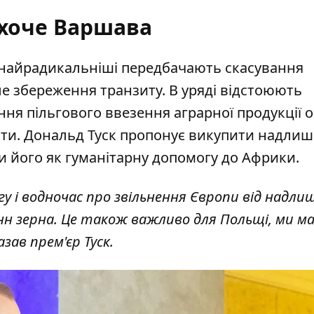
 хоче Варшава
, найрадикальніші передбачають скасування
але збереження транзиту. В уряді відстоюють
ння пільгового ввезення аграрної продукції 
шти. Дональд Туск пропонує викупити надли
ати його як гуманітарну допомогу до Африки.
у і водночас про звільнення Європи від надли
нн зерна. Це також
важливо для Польщі
, ми м
зав прем'єр Туск.