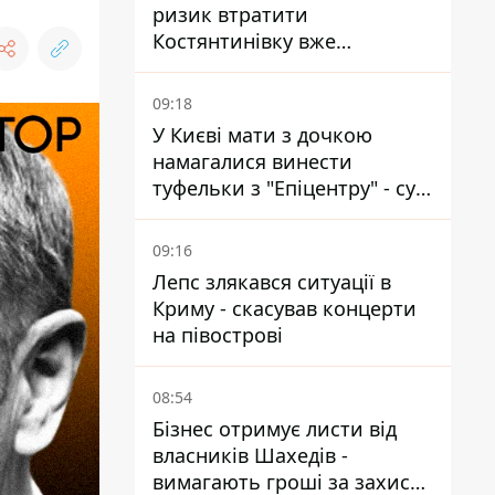
ризик втратити
Костянтинівку вже
найближчими місяцями
09:18
У Києві мати з дочкою
намагалися винести
туфельки з "Епіцентру" - суд
виніс вирок
09:16
Лепс злякався ситуації в
Криму - скасував концерти
на півострові
08:54
Бізнес отримує листи від
власників Шахедів -
вимагають гроші за захист