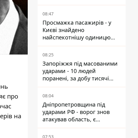
від атак
08:47
Просмажка пасажирів - у
Києві знайдено
найспекотнішу одиницю
громадського транспорту
08:25
Запоріжжя під масованими
ударами - 10 людей
поранені, за добу тисячі
атак
ень
яє про
08:04
Дніпропетровщина під
очас
ударами РФ - ворог знов
ерів на
атакував область, є
руйнування та пожежі
07:53