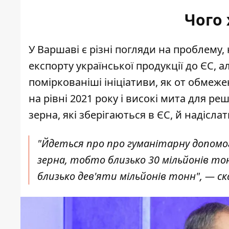
Чого
У Варшаві є різні погляди на проблему
експорту української продукції до ЄС, 
поміркованіші ініціативи, як от обмеже
на рівні 2021 року
і високі мита для ре
зерна, які зберігаються в ЄС, й надісл
"Йдеться про про гуманітарну допомог
зерна, тобто близько 30 мільйонів то
близько дев'яти мільйонів тонн", — ска