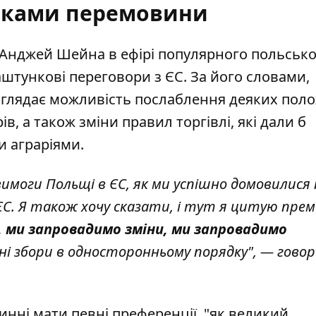
нками перемовини
 Анджей Шейна в ефірі популярного польськ
аштункові
переговори з ЄС
. За його словами,
зглядає можливість послаблення деяких пол
в, а також зміни правил торгівлі, які дали б
и аграріями.
имоги Польщі в ЄС, як ми успішно домовилися
ЄС. Я також хочу сказати, і тут я цитую прем’
 ми запровадимо зміни, ми запровадимо
тні збори в односторонньому порядку", — гово
инні мати певні преференції, "як великий