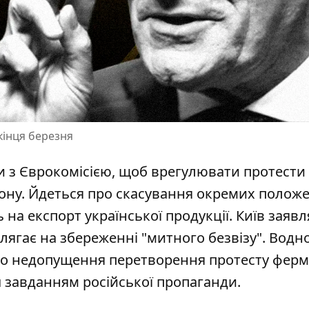
кінця березня
 з Єврокомісією, щоб врегулювати протести
дону. Йдеться про скасування окремих полож
на експорт української продукції. Київ заявл
олягає на збереженні "митного безвізу". Водн
про недопущення перетворення протесту ферм
ч
завданням російської пропаганди
.