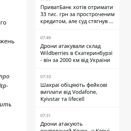
ПриватБанк хотів отримати
33 тис. грн за простроченим
кредитом, але суд стягнув з
ого
боржниці лише 22 тис. грн
07:49
ожень
Дрони атакували склад
Wildberries в Єкатеринбурзі
- він за 2000 км від України
 про
07:33
Шахраї обіцяють фейкові
єр-
виплати від Vodafone,
Kyivstar та lifecell
рить
07:31
Дрони атакують
окупований Крим - у Керчі