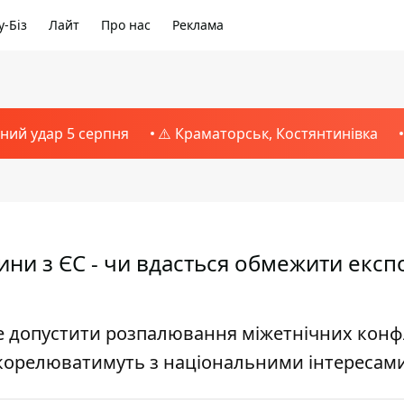
-Біз
Лайт
Про нас
Реклама
тний удар 5 серпня
⚠️ Краматорськ, Костянтинівка
ини з ЄС - чи вдасться обмежити експ
е допустити розпалювання міжетнічних конфл
 корелюватимуть з національними інтересам