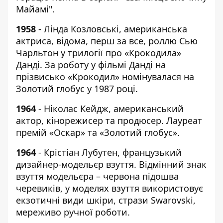
Майамі".
1958
- Лінда Козловські, американська
актриса, відома, перш за все, роллю Сью
Чарльтон у трилогії про «Крокодила»
Данді. За роботу у фільмі Данді на
прізвисько «Крокодил» номінувалася на
Золотий глобус у 1987 році.
1964
- Ніколас Кейдж, американський
актор, кінорежисер та продюсер. Лауреат
премій «Оскар» та «Золотий глобус».
1964
- Крістіан Лубутен, французький
дизайнер-модельєр взуття. Відмінний знак
взуття модельєра – червона підошва
черевиків, у моделях взуття використовує
екзотичні види шкіри, стрази Swarovski,
мереживо ручної роботи.