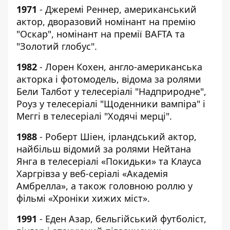
1971
- Джеремі Реннер, американський
актор, дворазовий номінант на премію
"Оскар", номінант на премії BAFTA та
"Золотий глобус".
1982
- Лорен Кохен, англо-американська
акторка і фотомодель, відома за ролями
Бели Талбот у телесеріалі "Надприродне",
Роуз у телесеріалі "Щоденники вампіра" і
Меггі в телесеріалі "Ходячі мерці".
1988
- Роберт Шіен, ірландський актор,
найбільш відомий за ролями Нейтана
Янга в телесеріалі «Покидьки» та Клауса
Харгрівза у веб-серіалі «Академія
Амбрелла», а також головною роллю у
фільмі «Хроніки хижих міст».
1991
- Еден Азар, бельгійський футболіст,