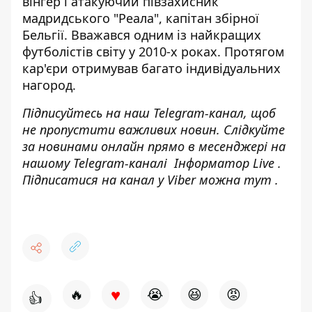
вінгер і атакуючий півзахисник
мадридського "Реала", капітан збірної
Бельгії. Вважався одним із найкращих
футболістів світу у 2010-х роках. Протягом
кар'єри отримував багато індивідуальних
нагород.
Підписуйтесь на наш
Telegram-канал
, щоб
не пропустити важливих новин. Слідкуйте
за новинами онлайн прямо в месенджері на
нашому Telegram-каналі
Інформатор Live
.
Підписатися на канал у Viber можна
тут
.
♥
🔥
😭
😆
😡
👍