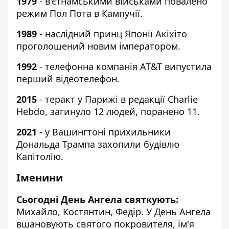
1979
- в'єтнамськими військами повалено
режим Пол Пота в Кампучії.
1989
- наслідний принц Японії Акіхіто
проголошений новим імператором.
1992
- телефонна компанія AT&T випустила
перший відеотелефон.
2015
- теракт у Парижі в редакції Charlie
Hebdo, загинуло 12 людей, поранено 11.
2021
- у Вашингтоні прихильники
Дональда Трампа захопили будівлю
Капітолію.
Іменини
Сьогодні День Ангела святкують:
Михайло, Костянтин, Федір. У День Ангела
вшановують святого покровителя, ім'я