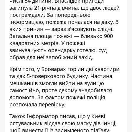
числі 54 дитини. Внаслідок
пригоди
загинула 21-річна дівчина
, ще двоє людей
постраждали. За попередньою
інформацією, пожежа почалася на даху. З
яких причин — зараз з'ясовують слідчі.
Загальна площа пожежі — близько 900
квадратних метрів.
У пожежі
звинувачують орендарку готелю
, суд
обрав для неї запобіжний захід.
Крім того, у Броварах
горіли дві квартири
та дах 5-поверхового будинку. Частина
мешканців змогли вийти на вулицю
самостійно, проте декому знадобилася
допомога. За фактом пожежі
поліція
розпочала перевірку.
Також
Інформатор
писав, що у Києві
рятувальник віддав свою маску дівчинці,
щоб винести її
із задимленого під'їзду.