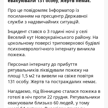
евакуювали 131 особу, жертв немає.
Про це повідомляє
Інформатор
із
посиланням на
пресцентр
Державної
служби з надзвичайних ситуацій.
Інцидент стався о 3 годині ночі у селі
Веселий кут Новоукраїнського району. На
цокольному поверсі триповерхової будівлі
психоневрологічного інтернату виникла
пожежа.
Персонал інтернату до прибуття
рятувальників ліквідували пожежу на
площі 1,5 м2 та вивели на свіже повітря
131 особу. Жертв та постраждалих немає.
Нагадаємо, під Вінницею сталася пожежа в
готелі в ніч проти 22 грудня. Рятувальники
евакуювали близько 60 людей, у тому