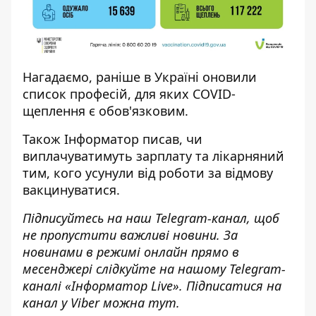
Нагадаємо, раніше в Україні оновили
список професій,
для яких COVID-
щеплення є обов'язковим
.
Також
Інформатор
писав, чи
виплачуватимуть зарплату та лікарняний
тим, кого усунули від роботи
за відмову
вакцинуватися.
Підписуйтесь на наш
Telegram-канал
,
щоб
н
е пропустити важливі новини. За
новинами в режимі онлайн прямо в
месенджері слідкуйте на нашому Telegram-
каналі «
Інформатор Live»
. Підписатися на
канал у Viber можна
тут.