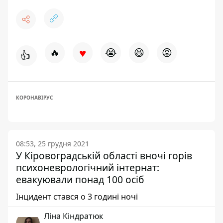
♥
🔥
😭
😆
😡
👍
КОРОНАВІРУС
08:53, 25 грудня 2021
У Кіровоградській області вночі горів
психоневрологічний інтернат:
евакуювали понад 100 осіб
Інцидент стався о 3 годині ночі
Ліна Кіндратюк