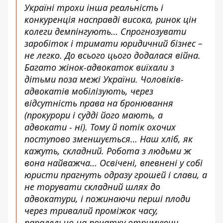
Україні трохи інша реальність і
конкуренція насправді висока, ринок цін
колеги демпінгують… Спрогнозувати
заробіток і тримати юридичний бізнес –
не легко. До всього цього додалася війна.
Багато жінок-адвокаток виїхали з
дітьми поза межі України. Чоловіків-
адвокатів мобілізують, через
відсутність права на бронювання
(прокурори і судді його мають, а
адвокати - ні). Тому й потік охочих
поступово зменшується… Наш хліб, як
кажуть, складний. Робота з людьми ж
вона найважча… Освічені, впевнені у собі
юристи прагнуть одразу грошей і слави, а
не торувати складний шлях до
адвокатури, і пожинаючи перші плоди
через тривалий проміжок часу,
паралельно на початку отримуючи