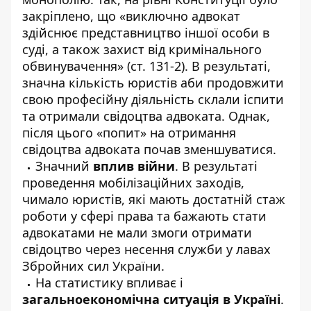
закріплено, що «виключно адвокат
здійснює представництво іншої особи в
суді, а також захист від кримінального
обвинувачення» (ст. 131-2). В результаті,
значна кількість юристів аби продовжити
свою професійну діяльність склали іспити
та отримали свідоцтва адвоката. Однак,
після цього «попит» на отримання
свідоцтва адвоката почав зменшуватися.
Значний
вплив війни
. В результаті
проведення мобілізаційних заходів,
чимало юристів, які мають достатній стаж
роботи у сфері права та бажають стати
адвокатами не мали змоги отримати
свідоцтво через несення служби у лавах
Збройних сил України.
На статистику впливає і
загальноекономічна ситуація
в Україні
.