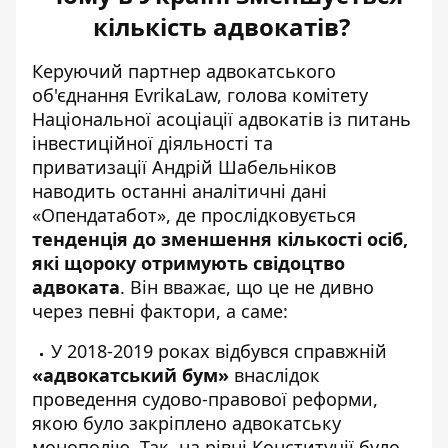
кількість адвокатів?
Керуючий партнер адвокатського
об'єднання EvrikaLaw, голова комітету
Національної асоціації адвокатів із питань
інвестиційної діяльності та
приватизації Андрій Шабельніков
наводить останні аналітичні дані
«Опендатабот», де прослідковується
тенденція до зменшення кількості осіб,
які щороку
отримують свідоцтво
адвоката
. Він вважає, що це не дивно
через певні фактори, а саме:
У 2018-2019 роках відбувся справжній
«адвокатський бум»
внаслідок
проведення судово-правової реформи,
якою було закріплено адвокатську
монополію. Так, на рівні Конституції було