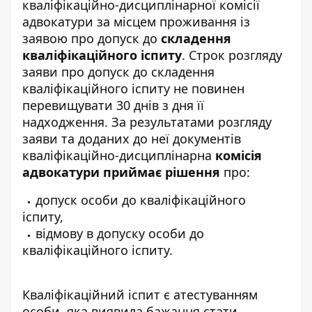
кваліфікаційно-дисциплінарної комісії
адвокатури за місцем проживання із
заявою про допуск до
складення
кваліфікаційного іспиту
. Строк розгляду
заяви про допуск до складення
кваліфікаційного іспиту не повинен
перевищувати 30 днів з дня її
надходження. За результатами розгляду
заяви та доданих до неї документів
кваліфікаційно-дисциплінарна
комісія
адвокатури приймає рішення
про:
допуск особи до кваліфікаційного
іспиту,
відмову в допуску особи до
кваліфікаційного іспиту.
Кваліфікаційний іспит є атестуванням
особи, яка виявила бажання стати