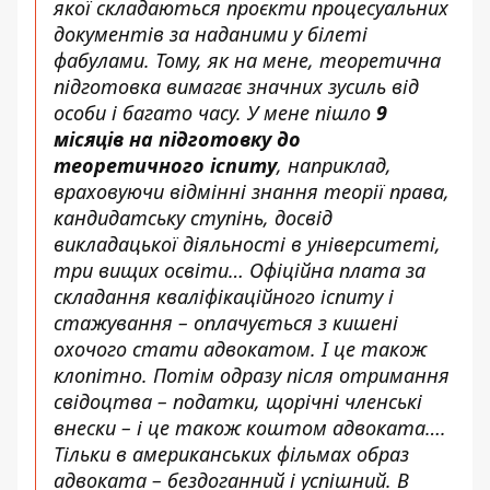
якої складаються проєкти процесуальних
документів за наданими у білеті
фабулами. Тому, як на мене, теоретична
підготовка вимагає значних зусиль від
особи і багато часу. У мене пішло
9
місяців на підготовку до
теоретичного іспиту
, наприклад,
враховуючи відмінні знання теорії права,
кандидатську ступінь, досвід
викладацької діяльності в університеті,
три вищих освіти… Офіційна плата за
складання кваліфікаційного іспиту і
стажування – оплачується з кишені
охочого стати адвокатом. І це також
клопітно. Потім одразу після отримання
свідоцтва – податки, щорічні членські
внески – і це також коштом адвоката….
Тільки в американських фільмах образ
адвоката – бездоганний і успішний. В