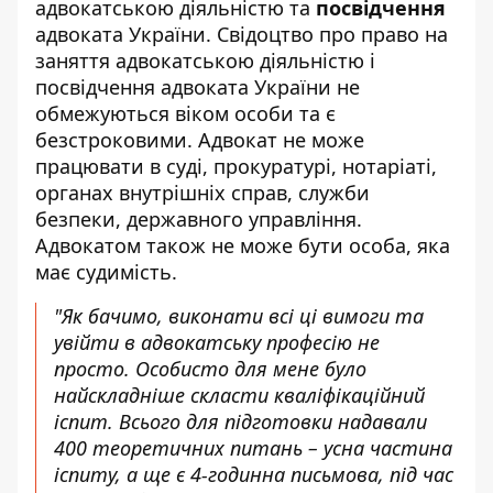
адвокатською діяльністю та
посвідчення
адвоката України. Свідоцтво про право на
заняття адвокатською діяльністю і
посвідчення адвоката України не
обмежуються віком особи та є
безстроковими. Адвокат не може
працювати в суді, прокуратурі, нотаріаті,
органах внутрішніх справ, служби
безпеки, державного управління.
Адвокатом також не може бути особа, яка
має судимість.
"Як бачимо, виконати всі ці вимоги та
увійти в адвокатську професію не
просто. Особисто для мене було
найскладніше скласти кваліфікаційний
іспит. Всього для підготовки надавали
400 теоретичних питань – усна частина
іспиту, а ще є 4-годинна письмова, під час