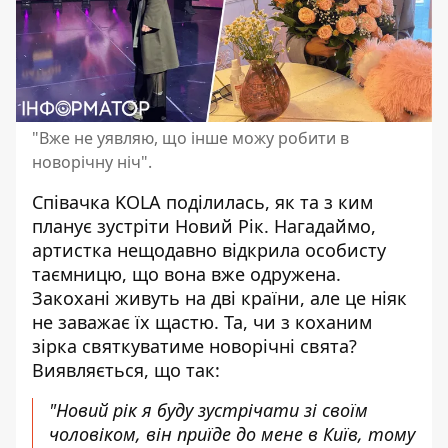
"Вже не уявляю, що інше можу робити в
новорічну ніч".
Співачка KOLA поділилась, як та з ким
планує зустріти Новий Рік. Нагадаймо,
артистка нещодавно
відкрила особисту
таємницю
, що вона вже одружена.
Закохані живуть на дві країни, але
це ніяк
не заважає
їх щастю. Та, чи
з коханим
зірка
святкуватиме новорічні свята?
Виявляється, що так:
"Новий рік я буду зустрічати зі своїм
чоловіком, він приїде до мене в Київ, тому