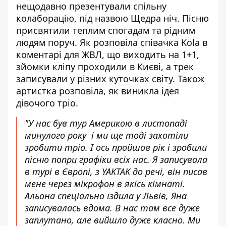
нещодавно презентували спільну
колаборацію, під назвою Щедра ніч. Пісню
присвятили теплим спогадам та рідним
людям поруч. Як розповіла співачка Kola в
коментарі для ЖВЛ, що виходить на 1+1,
зйомки кліпу проходили в Києві, а трек
записували у різних куточках світу. Також
артистка розповіла, як виникла ідея
дівочого тріо.
"У нас був тур Америкою в листопаді
минулого року і ми ще тоді захотіли
зробити тріо. І ось пройшов рік і зробили
пісню попри графіки всіх нас. Я записувала
в турі в Європі, з YAKTAK до речі, він писав
мене через мікрофон в якісь кімнаті.
Альона спеціально їздила у Львів, Яна
записувалась вдома. В нас там все дуже
заплутано, але вийшло дуже класно. Ми