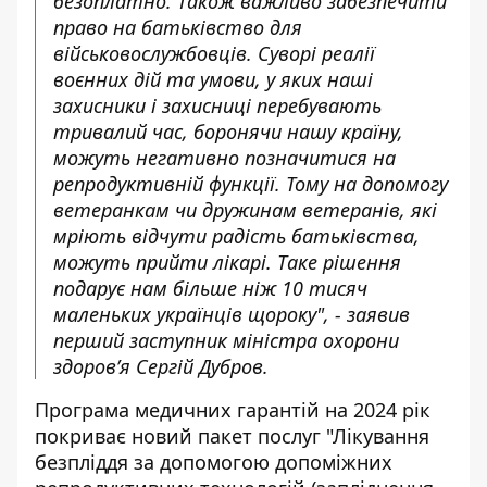
безоплатно. Також важливо забезпечити
право на батьківство для
військовослужбовців. Суворі реалії
воєнних дій та умови, у яких наші
захисники і захисниці перебувають
тривалий час, боронячи нашу країну,
можуть негативно позначитися на
репродуктивній функції. Тому на допомогу
ветеранкам чи дружинам ветеранів, які
мріють відчути радість батьківства,
можуть прийти лікарі. Таке рішення
подарує нам більше ніж 10 тисяч
маленьких українців щороку", - заявив
перший заступник міністра охорони
здоров’я Сергій Дубров.
Програма медичних гарантій на 2024 рік
покриває новий пакет послуг "Лікування
безпліддя за допомогою допоміжних