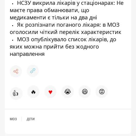
НСЗУ викрила лікарів у стаціонарах: Не
маєте права обманювати, що
медикаменти є тільки на два дні
Як розпізнати поганого лікаря: в МОЗ
оголосили чіткий перелік характеристик
МОЗ опублікувало список лікарів, до
яких можна прийти без жодного
направлення
♥
🔥
😭
😆
😡
👍
МОЗ
ДІТИ