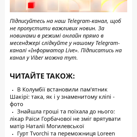
Підписуйтесь на наш
Telegram-канал
, щоб
не пропустити важливих новин. За
новинами в режимі онлайн прямо в
месенджері слідкуйте у нашому Telegram-
каналі
«Інформатор Live»
. Підписатись на
канал у Viber можна
тут
.
ЧИТАЙТЕ ТАКОЖ:
В Колумбії встановили пам'ятник
Шакірі: така, як і у знаменитому кліпі -
фото
Знайшла гроші та поїхала до нього:
лікар Раїси Горбачової не зміг врятувати
матір Наталії Могилевської
Гурт Tvorchi та переможниця Loreen