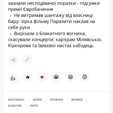
зазнали несподіваної поразки - підсумки
премії Євробачення
Не витримав шантажу від власниці
бару: зірка фільму Паразити наклав на
себе руки
Вирізали з Блакитного вогника,
скасували концерти: кар'єрам Мілявської,
Кіркорова та Івлєєвої настає кабздець
♥
🔥
😭
😆
😡
👍
ШОУ-БІЗНЕС
ШЛЮБ
КОХАННЯ
МУЗИКА
КУЛЬТУРА
СВЯТО