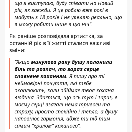
що я виступаю, буду співати на Новий
рік, як завжди. Я це роблю вже рокі в
мабуть з 18 років і не уявляю реально, що
я можу робити інше в цю ніч".
Як раніше розповідала
артистка, за
останній рік в її житті сталися важливі
зміни:
“Якщо
минулого року душу полонили
біль та розпач, то зараз серце
сповнене коханням
. Я пишу про ті
неймовірні почуття, які тебе
охоплюють, коли обіймає твоя кохана
людина. Здається, що ось тут і зараз, в
моєму серці взагалі нема тривоги та
страху, просто спокійно і тепло, а душу
наповнює гармонія, адже ти під тим
самим “крилом” коханого”.