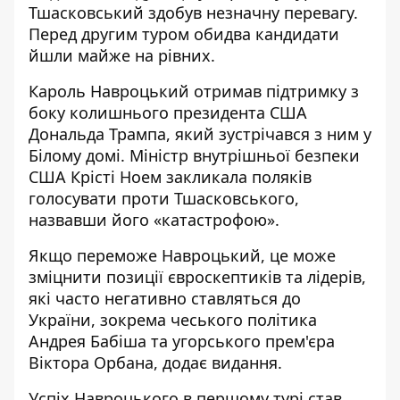
Тшасковський здобув незначну перевагу.
Перед другим туром обидва кандидати
йшли майже на рівних.
Кароль Навроцький отримав підтримку з
боку колишнього президента США
Дональда Трампа, який зустрічався з ним у
Білому домі. Міністр внутрішньої безпеки
США Крісті Ноем закликала поляків
голосувати проти Тшасковського,
назвавши його «катастрофою».
Якщо переможе Навроцький, це може
зміцнити позиції євроскептиків та лідерів,
які часто негативно ставляться до
України, зокрема чеського політика
Андрея Бабіша та угорського прем'єра
Віктора Орбана, додає видання.
Успіх Навроцького в першому турі став