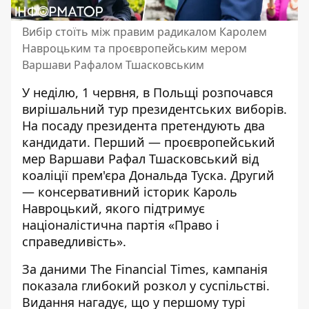
Вибір стоїть між правим радикалом Каролем
Навроцьким та проєвропейським мером
Варшави Рафалом Тшасковським
У неділю, 1 червня, в Польщі розпочався
вирішальний тур президентських виборів.
На посаду президента
претендують два
кандидати
. Перший — проєвропейський
мер Варшави Рафал Тшасковський від
коаліції прем'єра Дональда Туска. Другий
— консервативний історик Кароль
Навроцький, якого підтримує
націоналістична партія «Право і
справедливість».
За даними The Financial Times, кампанія
показала
глибокий розкол у суспільстві
.
Видання нагадує, що у першому турі