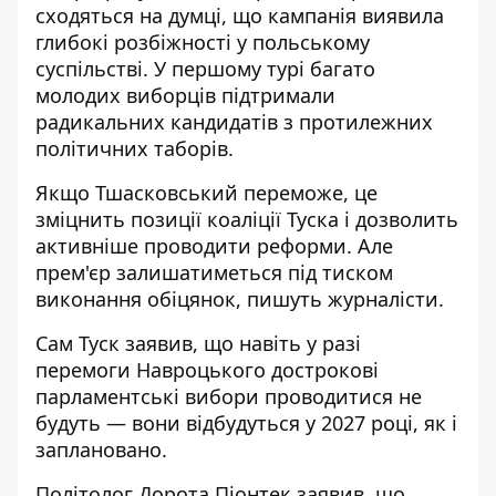
сходяться на думці, що кампанія виявила
глибокі розбіжності у польському
суспільстві. У першому турі багато
молодих виборців підтримали
радикальних кандидатів з протилежних
політичних таборів.
Якщо Тшасковський переможе, це
зміцнить позиції коаліції Туска і дозволить
активніше проводити реформи. Але
прем'єр залишатиметься під тиском
виконання обіцянок, пишуть журналісти.
Сам Туск заявив, що навіть у разі
перемоги Навроцького дострокові
парламентські вибори проводитися не
будуть — вони відбудуться у 2027 році, як і
заплановано.
Політолог Дорота Піонтек заявив, що